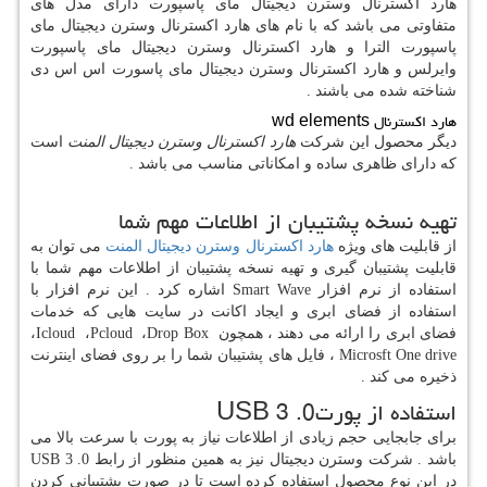
هارد اکسترنال وسترن دیجیتال مای پاسپورت دارای مدل های
متفاوتی می باشد که با نام های هارد اکسترنال وسترن دیجیتال مای
پاسپورت الترا و هارد اکسترنال وسترن دیجیتال مای پاسپورت
وایرلس و هارد اکسترنال وسترن دیجیتال مای پاسورت اس اس دی
شناخته شده می باشند .
هارد اکسترنال
wd elements
دیگر محصول این شرکت
هارد اکسترنال وسترن دیجیتال المنت
است
که دارای ظاهری ساده و امکاناتی مناسب می باشد .
تهیه نسخه پشتیبان از اطلاعات مهم شما
از قابلیت های ویژه
هارد اکسترنال وسترن دیجیتال المنت
می توان به
قابلیت پشتیبان گیری و تهیه نسخه پشتیبان از اطلاعات مهم شما با
استفاده از نرم افزار
Smart Wave
اشاره کرد . این نرم افزار با
استفاده از فضای ابری و ایجاد اکانت در سایت هایی که خدمات
فضای ابری را ارائه می دهند ، همچون
Drop Box
،
Pcloud
،
Icloud
،
Microsft One drive
، فایل های پشتیبان شما را بر روی فضای اینترنت
ذخیره می کند .
استفاده از پورت
USB 3 .0
برای جابجایی حجم زیادی از اطلاعات نیاز به پورت با سرعت بالا می
باشد . شرکت وسترن دیجیتال نیز به همین منظور از رابط
USB 3 .0
در این نوع محصول استفاده کرده است تا در صورت پشتیبانی کردن