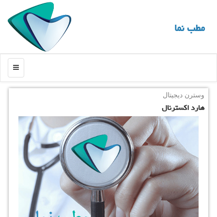
مطب نما
منو
وسترن دیجیتال
هارد اكسترنال