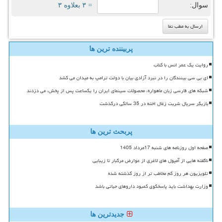
سوال:
= ۳ بعلاوه ۳
پربیننده ترین ها
روایت یک عمر انس با کتاب
ای بی سی بینندگان را در نبرد آزادی بیان با دولت ترامپ به میدان می کشد
شبکه های فارسی زبان ماهواره، محصولات سینمای ایران را یکساعت پس از پخش، می دزدند
بازیگر سریال شربت زغال اخته در 35 سالگی درگذشت
پربحث ترین ها
صفحه اول روزنامه های شنبه 17مرداد 1405
ناگفته هایی از آمپول های لاغری از عوارض مرگبار تا زیبایی
تلویزیون هر روز کم مخاطب تر از روز گذشته شده
وزارت بهداشت باید پاسخگوی کمبود داروهای حیاتی باشد
جدیدترین ها