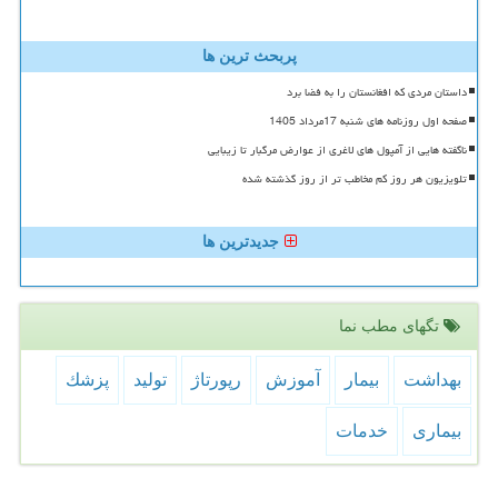
پربحث ترین ها
داستان مردی که افغانستان را به فضا برد
صفحه اول روزنامه های شنبه 17مرداد 1405
ناگفته هایی از آمپول های لاغری از عوارض مرگبار تا زیبایی
تلویزیون هر روز کم مخاطب تر از روز گذشته شده
جدیدترین ها
تگهای مطب نما
بهداشت
بیمار
آموزش
رپورتاژ
تولید
پزشك
بیماری
خدمات