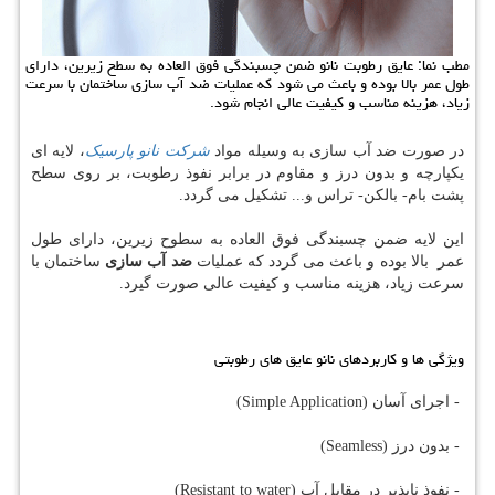
مطب نما: عایق رطوبت نانو ضمن چسبندگی فوق العاده به سطح زیرین، دارای
طول عمر بالا بوده و باعث می شود كه عملیات ضد آب سازی ساختمان با سرعت
زیاد، هزینه مناسب و كیفیت عالی انجام شود.
در صورت ضد آب سازی به وسیله مواد
شرکت نانو پارسیک
، لایه ای
یکپارچه و بدون درز و مقاوم در برابر نفوذ رطوبت، بر روی سطح
پشت بام- بالکن- تراس و... تشکیل می گردد.
این لایه ضمن چسبندگی فوق العاده به سطوح زیرین، دارای طول
عمر بالا بوده و باعث می گردد که عملیات
ضد آب سازی
ساختمان با
سرعت زیاد، هزینه مناسب و کیفیت عالی صورت گیرد.
ویژگی ها و کاربردهای نانو عایق های رطوبتی
- اجرای آسان (Simple Application)
- بدون درز (Seamless)
- نفوذ ناپذیر در مقابل آب (Resistant to water)