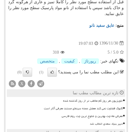
قبل از استفاده سطح مورد نظر را کاملا تمیز و عاری از هرگونه گرد
و خاک باشد سپس با استفاده از نانو مواد پارسیک سطح مورد نظر را
عایق نمایید.
منبع:
عایق سفید نانو
1396/11/30
19:07:03
310
5
/
5.0
تگهای خبر:
رپورتاژ
,
كیفیت
,
متخصص
این مطلب مطب نما را می پسندید؟
(0)
(1)
X
تازه ترین مطالب مطب نما
تلویزیون هر روز کم مخاطب تر از روز گذشته شده
کابوک قضاوت نمی کند معضل عمده سینمای مستند معرفی آثار است
معرفی ماه چت بهترین و شلوغ ترین چت روم فارسی
دبیر بنیاد سعدی انتخاب شد