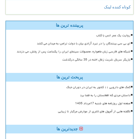
کوتاه کننده لینک
پربیننده ترین ها
روایت یک عمر انس با کتاب
ای بی سی بینندگان را در نبرد آزادی بیان با دولت ترامپ به میدان می کشد
شبکه های فارسی زبان ماهواره، محصولات سینمای ایران را یکساعت پس از پخش، می دزدند
بازیگر سریال شربت زغال اخته در 35 سالگی درگذشت
پربحث ترین ها
کمک های دارویی ۱۱ کشور به ایران در دوران جنگ
داستان مردی که افغانستان را به فضا برد
صفحه اول روزنامه های شنبه 17مرداد 1405
ناگفته هایی از آمپول های لاغری از عوارض مرگبار تا زیبایی
جدیدترین ها