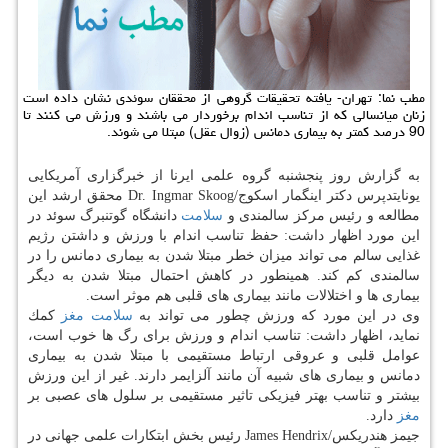
مطب نما: تهران- یافته تحقیقات گروهی از محققان سوئدی نشان داده است
زنان میانسالی كه از تناسب اندام برخوردار می باشند و ورزش می كنند تا
90 درصد كمتر به بیماری دمانس (زوال عقل) مبتلا می شوند.
به گزارش روز پنجشنبه گروه علمی ایرنا از خبرگزاری آمریكایی
یونایتدپرس دكتر اینگمار اسكوج/Dr. Ingmar Skoog محقق ارشد این
مطالعه و رئیس مركز سالمندی و
سلامت
دانشگاه گوتنبرگ سوئد در
این مورد اظهار داشت: حفظ تناسب اندام با ورزش و داشتن رژیم
غذایی سالم می تواند میزان خطر مبتلا شدن به بیماری دمانس را در
سالمندی كم كند. همینطور در كاهش احتمال مبتلا شدن به دیگر
بیماری ها و اختلالات مانند بیماری های قلبی هم موثر است.
وی در این مورد كه ورزش چطور می تواند به
سلامت
مغز
كمك
نماید، اظهار داشت: تناسب اندام و ورزش برای رگ ها خوب است،
عوامل قلبی و عروقی ارتباط مستقیمی با مبتلا شدن به بیماری
دمانس و بیماری های شبیه آن مانند آلزایمر دارند. غیر از این ورزش
بیشتر و تناسب بهتر فیزیكی تاثیر مستقیمی بر سلول های عصبی بر
مغز
دارد.
جیمز هندریكس/James Hendrix رئیس بخش ابتكارات علمی جهانی در