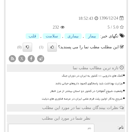
1396/12/24
18:52:43
232
5
/
5.0
تگهای خبر:
بیمار
,
بیماری
,
سلامت
,
قلب
این مطلب مطب نما را می پسندید؟
(0)
(1)
X
تازه ترین مطالب مطب نما
کمک های دارویی ۱۱ کشور به ایران در دوران جنگ
وزارت بهداشت باید پاسخگوی کمبود داروهای حیاتی باشد
وضعیت شیوع آنفولانزا در کشور دو استان بیشتر از مرز اخطار
شروع به کار اولین پلت فرم علمی ایران در عرصه فناوری های دیابت
نظرات بینندگان مطب نما در مورد این مطلب
نظر شما در مورد این مطلب
نام: