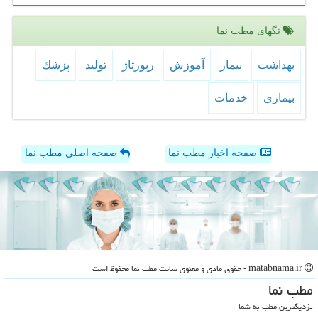
تگهای مطب نما
بهداشت
بیمار
آموزش
رپورتاژ
تولید
پزشك
بیماری
خدمات
صفحه اخبار مطب نما
صفحه اصلی مطب نما
matabnama.ir - حقوق مادی و معنوی سایت مطب نما محفوظ است
مطب نما
نزدیکترین مطب به شما