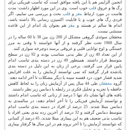
انجمن آلزایمر هم با این یافته موافق است كه تناسب فیزیكی برای
رگ ها و عروق
قلب
خوب است. وی در این مورد اظهار داشت: مدت
هاست در مورد ارتباط
مغز
و
قلب
بحث و بررسی می نماییم، اگر
فردی رگ های خوب و با قابلیت اكسیژن رسانی بالا داشته باشد،
اندام ها سالم تر هستند و
مغز
هم بعنوان یك اندام از این قاعده
مستثنی نیست.
محققان سوئدی گروهی متشكل از 200 زن بین 38 تا 60 ساله را در
سال 1968 تحت نظر گرفتند و از آنها خواستند تا وقتی به مرز
خستگی و اوج توانایی قلبی و عروقی برسند دوچرخه سواری كنند.
از این تعداد 40 زن از نظر بدنی متناسب بودند و 92 زن در سطح
متوسط قرار داشتند. همینطور 49 زن در دسته بندی تناسب اندام
پایین قرار می گرفتند، برخی از زنان به این دلیل در دسته بندی
یادشده قرار گرفتند كه نمی توانستند آزمایش را به علت افزایش
شدید فشار خون، درد قفسه سینه یا دیگر مشكلات تا آخر ادامه دهند.
گروه
محققان
طی 44 سال پس از آزمایش زنان را به لحاظ كاهش
حافظه یا تجزیه و تحلیل فكری در رابطه با دمانس زیر نظر داشتند.
یافته های آنها نشان داد تنها 5 درصد از زنانی كه تناسب اندام داشتند
و توانستند آزمایش فیزیكی را تا آخر انجام دهند، در سالمندی به
دمانس مبتلا شدند. 25 درصد از افراد در دسته بندی تناسب اندام
متوسط دمانس گرفتند و 32 درصد از آخرین رده بندی یعنی افراد با
تناسب بدنی ضعیف هم به این بیماری مبتلا شدند، 45 درصد از كسانی
كه نتوانستند آزمایش را تا آخر بروند هم در این سال ها گرفتار بیماری
های مرتبط مغزی شدند.