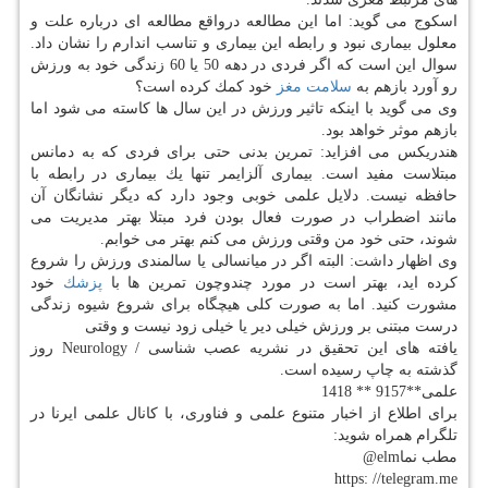
اسكوج می گوید: اما این مطالعه درواقع مطالعه ای درباره علت و
معلول بیماری نبود و رابطه این بیماری و تناسب اندارم را نشان داد.
سوال این است كه اگر فردی در دهه 50 یا 60 زندگی خود به ورزش
رو آورد بازهم به
سلامت
مغز
خود كمك كرده است؟
وی می گوید با اینكه تاثیر ورزش در این سال ها كاسته می شود اما
بازهم موثر خواهد بود.
هندریكس می افزاید: تمرین بدنی حتی برای فردی كه به دمانس
مبتلاست مفید است. بیماری آلزایمر تنها یك بیماری در رابطه با
حافظه نیست. دلایل علمی خوبی وجود دارد كه دیگر نشانگان آن
مانند اضطراب در صورت فعال بودن فرد مبتلا بهتر مدیریت می
شوند، حتی خود من وقتی ورزش می كنم بهتر می خوابم.
وی اظهار داشت: البته اگر در میانسالی یا سالمندی ورزش را شروع
كرده اید، بهتر است در مورد چندوچون تمرین ها با
پزشك
خود
مشورت كنید. اما به صورت كلی هیچگاه برای شروع شیوه زندگی
درست مبتنی بر ورزش خیلی دیر یا خیلی زود نیست و وقتی
یافته های این تحقیق در نشریه عصب شناسی / Neurology روز
گذشته به چاپ رسیده است.
علمی**9157 ** 1418
برای اطلاع از اخبار متنوع علمی و فناوری، با كانال علمی ایرنا در
تلگرام همراه شوید:
مطب نماelm@
https: //telegram.me