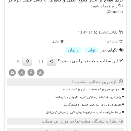
برای اطلاع از اخبار متنوع علمی و فناوری، با كانال علمی ایرنا در
تلگرام همراه شوید:
irnaelm@
1396/11/08
13:47:14
239
5
/
5.0
تگهای خبر:
تولید
,
درمان
این مطلب مطب نما را می پسندید؟
(0)
(1)
X
تازه ترین مطالب مطب نما
تلویزیون هر روز کم مخاطب تر از روز گذشته شده
وزارت بهداشت باید پاسخگوی کمبود داروهای حیاتی باشد
نامزدی ویروس در سه بخش جشنواره عشق آمریکا
ارتباط متابولیسم اسید صفراوی با پیش آگهی از سرطان کولورکتال
نظرات بینندگان مطب نما در مورد این مطلب