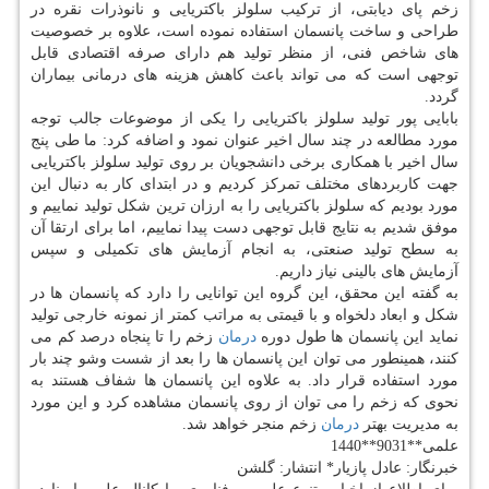
زخم پای دیابتی، از تركیب سلولز باكتریایی و نانوذرات نقره در
طراحی و ساخت پانسمان استفاده نموده است، علاوه بر خصوصیت
های شاخص فنی، از منظر تولید هم دارای صرفه اقتصادی قابل
توجهی است كه می تواند باعث كاهش هزینه های درمانی بیماران
گردد.
بابایی پور تولید سلولز باكتریایی را یكی از موضوعات جالب توجه
مورد مطالعه در چند سال اخیر عنوان نمود و اضافه كرد: ما طی پنج
سال اخیر با همكاری برخی دانشجویان بر روی تولید سلولز باكتریایی
جهت كاربردهای مختلف تمركز كردیم و در ابتدای كار به دنبال این
مورد بودیم كه سلولز باكتریایی را به ارزان ترین شكل تولید نماییم و
موفق شدیم به نتایج قابل توجهی دست پیدا نماییم، اما برای ارتقا آن
به سطح تولید صنعتی، به انجام آزمایش های تكمیلی و سپس
آزمایش های بالینی نیاز داریم.
به گفته این محقق، این گروه این توانایی را دارد كه پانسمان ها در
شكل و ابعاد دلخواه و با قیمتی به مراتب كمتر از نمونه خارجی تولید
نماید این پانسمان ها طول دوره
درمان
زخم را تا پنجاه درصد كم می
كنند، همینطور می توان این پانسمان ها را بعد از شست وشو چند بار
مورد استفاده قرار داد. به علاوه این پانسمان ها شفاف هستند به
نحوی كه زخم را می توان از روی پانسمان مشاهده كرد و این مورد
به مدیریت بهتر
درمان
زخم منجر خواهد شد.
علمی**9031**1440
خبرنگار: عادل پازیار* انتشار: گلشن