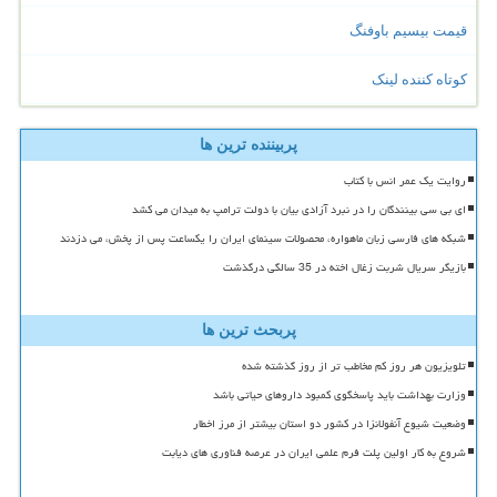
قیمت بیسیم باوفنگ
کوتاه کننده لینک
پربیننده ترین ها
روایت یک عمر انس با کتاب
ای بی سی بینندگان را در نبرد آزادی بیان با دولت ترامپ به میدان می کشد
شبکه های فارسی زبان ماهواره، محصولات سینمای ایران را یکساعت پس از پخش، می دزدند
بازیگر سریال شربت زغال اخته در 35 سالگی درگذشت
پربحث ترین ها
تلویزیون هر روز کم مخاطب تر از روز گذشته شده
وزارت بهداشت باید پاسخگوی کمبود داروهای حیاتی باشد
وضعیت شیوع آنفولانزا در کشور دو استان بیشتر از مرز اخطار
شروع به کار اولین پلت فرم علمی ایران در عرصه فناوری های دیابت