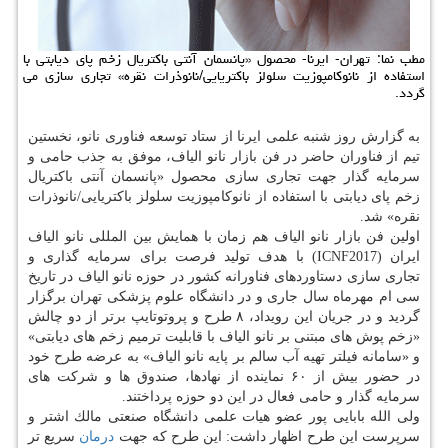
مطب نما: تهران- ایرنا- محصول «پانسمان آنتی باكتریال زخم پای دیابتی با
استفاده از نانوكامپوزیت سلولز باكتریایی/نانوذرات نقره» تجاری سازی می
گردد.
به گزارش روز شنبه علمی ایرنا از ستاد توسعه فناوری نانو، نخستین
تیم از فناوران حاضر در فن بازار نانو الیاف، موفق به جذب حامی و
سرمایه گذار جهت تجاری سازی محصول «پانسمان آنتی باكتریال
زخم پای دیابتی با استفاده از نانوكامپوزیت سلولز باكتریایی/نانوذرات
نقره» شد.
اولین فن بازار نانو الیاف هم زمان با همایش بین المللی نانو الیاف
ایران (ICNF2017) با هدف تولید فرصت برای سرمایه گذاری و
تجاری سازی دستاوردهای فناورانه كشور در حوزه نانو الیاف در تاریخ
سی ام مهرماه سال جاری و در دانشگاه علوم پزشكی تهران برگزار
گردید و در جریان این رویداد، ۸ طرح و پروتوتایپ برتر از دو چالش
«زخم پوش های مبتنی بر نانو الیاف با قابلیت ترمیم زخم های دیابتی»
و «سامانه فیلتر تهیه آب سالم بر پایه نانو الیاف» به عرضه طرح خود
در حضور بیش از ۶۰ نماینده از نهادها، صندوق ها و شركت های
سرمایه گذار و حامی فعال در این دو حوزه پرداختند.
ولی الله بابایی پور عضو هیات علمی دانشگاه صنعتی مالك اشتر و
سرپرست این طرح اظهار داشت: این طرح كه جهت
درمان
سریع تر