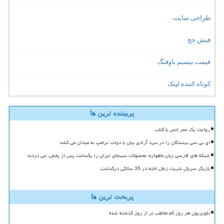
طراحی سایت
فیش حج
قیمت بیسیم باوفنگ
کوتاه کننده لینک
پربیننده ترین ها
روایت یک عمر انس با کتاب
ای بی سی بینندگان را در نبرد آزادی بیان با دولت ترامپ به میدان می کشد
شبکه های فارسی زبان ماهواره، محصولات سینمای ایران را یکساعت پس از پخش، می دزدند
بازیگر سریال شربت زغال اخته در 35 سالگی درگذشت
پربحث ترین ها
تلویزیون هر روز کم مخاطب تر از روز گذشته شده