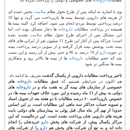
مطالبات
داروخانه
های خصوصی و دولتی را پرداخت نكرده اند.
وی با اشاره به اینكه پس از طرح تحول نظام
سلامت
بخش عمده ای
از هزینه های دارویی توسط بیمه ها بازپرداخت می گردد و تنها 10
درصد پرداختی توسط مردم انجام می شود، اضافه كرد: البته بیمه ها
همیشه در پرداخت مطالبات
داروخانه
ها دچار مشكل بوده اند، اما
این مشكل پس از اجرای طرح تحول نظام
سلامت
تشدید شده
است؛ چراكه پس از آغاز این طرح 11 میلیون نفر از ایرانی های فاقد
بیمه تحت پوشش بیمه قرار گرفتند و از سویی درصد پرداخت بیمه
در حوزه
دارو
از 70 درصد به 90 و حتی بیش از آن رسید و این سبب
شد كه حجم مطالبات
داروخانه
ها از بیمه ها بالاتر رود و بدهكاری
بیمه ها سنگین تر شود.
تاخیر پرداخت مطالبات دارویی از یكسال گذشت
شریف نیا ادامه داد:
هم اكنون در شرایطی هستیم كه
عمق مطالبات
داروخانه
های
خصوصی از سازمان های بیمه گر به هفت ماه و در
داروخانه
های
دولتی به بیش از 13 ماه رسیده و این مورد خلاف تعهدات بیمه ها، در
خصوص بازپرداخت ۶۰ درصد مطالبات تا دو هفته بعد از تحویل اسناد
و تسویه حساب حداكثر سه ماهی این مطالبات است. بر این اساس
حدودا از نهم آذر ماه سال قبل پولی به بیمارستان های دولتی بابت
هزینه های دارویی شان پرداخت نشده است. این درحالیست كه این
مراكز یكسال پیش، از شركت های پخش
دارو
خریدشان را انجام
داده اند و به تبع آن شركت های پخش هم
دارو
را از شركت های