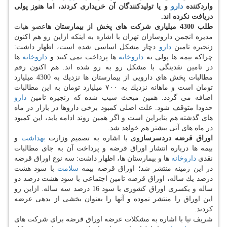
واردكننده
دارو
و یا تولیدكنندگان آن خریداری كردند، اما هنوز پولی
دریافت نكرده اند.
طلب 4300 میلیاری شركت های پخش از بیمارستان ها
عضو هیات
مدیره انجمن داروسازان تهران با اشاره به اینكه ازاین رو هم اكنون
زنجیره تامین
دارو
دچار مشكل اساسی شده است، اظهار داشت:
چراكه بیمه ها پولی به
داروخانه
ها پرداخت نمی كنند و
داروخانه
ها
در تامین نقدینگی با مشكل رو به رو شده اند. هم اكنون رقم
مطالبات پخش های دارویی از بیمارستان ها نزدیك به 4300 میلیارد
تومان است و ماهانه نزدیك به ۷۰۰ میلیارد تومان به این مطالبات
اضافه می گردد. همین مبحث سبب شده كه زنجیره تامین
دارو
حدودا متوقف شود. علت اصلی كمبود برخی داروها در بازار در ماه
های گذشته هم بنابراین است و اگر همین روند ادامه یابد، این كمبود
در ماه های آتی بیشتر هم خواهد شد.
اوراق قرضه دردسرساز
وی با اشاره به تصمیم وزارت
بهداشت
و
بیمه ها درباره انتشار اوراق قرضه و پرداخت آن به جای مطالبات
نقدی
داروخانه
ها و بیمارستان ها، اظهار داشت: سه نوع اوراق قرضه
در این زمینه منتشر شد؛ اوراق قرضه بیمه
سلامت
با سود هشت
درصد یك ساله، اوراق قرضه تامین اجتماعی با سود هشت درصد دو
ساله و یكسری اوراق كشوری با سود 16 درصد سه ساله. ازاین رو
این اوراق را منتشر نموده و آنها را بعنوان بخشی از بدهی عرضه
كردند.
شریف نیا با اشاره به مشكلات عرضه اوراق قرضه برای شركت های