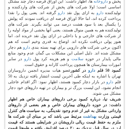
پخش و
داروخانه
ها، اظهار داشت: این اوراق قرضه دچار چند مشكل
اساسی است؛ اولا شركت های پخش از شركت های واردكننده و
تولیدكننده
دارو
به ازای پول نقد
دارو
گرفته اند. یعنی پول را نقدا
پرداخت كرده اند، اما حالا اوراق قرضه ای دریافت نمودند كه پولش
را یكسال بعد با سود هشت درصد می توانند بگیرند. شركت های
تولیدكننده هم به همین منوال هستند، یعنی آنها بخشی از مواد اولیه را
از شركت های خارجی و یا داخلی در ازای پول نقد خریده اند، اما
هنوز پولی دریافت نكرده اند. اوضاع به قدری وخیم است كه هم
اكنون برخی شركت های دارویی برای تهیه بسته بندی
دارو
هم دچار
مشكل شده اند. دلیل اصلی این مشكلات بی گمان عدم وجود منابع
مالی پایدار در حوزه
سلامت
و هم هزینه كرد پول
دارو
در سایر
امورات بیمارستان ها همچون پرداخت كارانه و حقوق است.
كمبود 50 قلم
دارو
در كشور
عضو هیات مدیره انجمن داروسازان
تهران با اشاره به اینكه طی آخرین لیست انتشار یافته نزدیك به 50
قلم
دارو
در بازار دچار كمبود هستند، اظهار نمود: اگر اقدام عاجلی
انجام نشود، این لیست بزرگ تر و بیماران در تهیه داروهای خود دچار
مشكل می شوند.
شریف نیا، درباره كمبود برخی داروهای بیماران خاص هم اظهار
داشت: در حوزه داروهای بیماران خاص و هم بعضی از داروهای
وارداتی مشكل به غیر از عدم وجود نقدینگی، به سیاست های كنترل
قیمتی وزارت
بهداشت
مرتبط می باشد كه بر مبنای آن شركت ها
ملزم به حفظ قیمت ریالی دارویشان در شرایطی هستند كه قیمت
ارز در سال قبل نزدیك به ۲۰ درصد افزایش یافته و طبیعتا قیمت