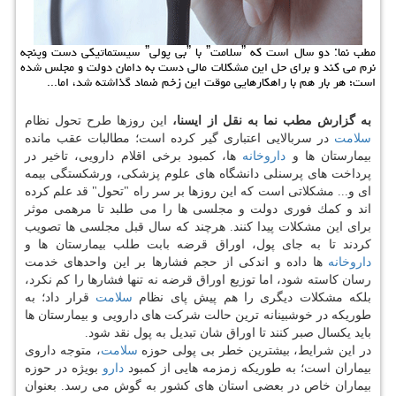
مطب نما: دو سال است كه ˮسلامتˮ با ˮبی پولیˮ سیستماتیكی دست وپنجه
نرم می كند و برای حل این مشكلات مالی دست به دامان دولت و مجلس شده
است؛ هر بار هم با راهكارهایی موقت این زخم ضماد گذاشته شد، اما...
به گزارش مطب نما به نقل از ایسنا،
این روزها طرح تحول نظام
سلامت
در سربالایی اعتباری گیر كرده است؛ مطالبات عقب مانده
بیمارستان ها و
داروخانه
ها، كمبود برخی اقلام دارویی، تاخیر در
پرداخت های پرسنلی دانشگاه های علوم پزشكی، ورشكستگی بیمه
ای و... مشكلاتی است كه این روزها بر سر راه "تحول" قد علم كرده
اند و كمك فوری دولت و مجلسی ها را می طلبد تا مرهمی موثر
برای این مشكلات پیدا كنند. هرچند كه سال قبل مجلسی ها تصویب
كردند تا به جای پول، اوراق قرضه بابت طلب بیمارستان ها و
داروخانه
ها داده و اندكی از حجم فشارها بر این واحدهای خدمت
رسان كاسته شود، اما توزیع اوراق قرضه نه تنها فشارها را كم نكرد،
بلكه مشكلات دیگری را هم پیش پای نظام
سلامت
قرار داد؛ به
طوریكه در خوشبینانه ترین حالت شركت های دارویی و بیمارستان ها
باید یكسال صبر كنند تا اوراق شان تبدیل به پول نقد شود.
در این شرایط، بیشترین خطر بی پولی حوزه
سلامت
، متوجه داروی
بیماران است؛ به طوریكه زمزمه هایی از كمبود
دارو
بویژه در حوزه
بیماران خاص در بعضی استان های كشور به گوش می رسد. بعنوان