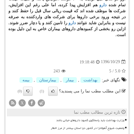
تمام شده
دارو
هم افزایش پیدا كرده، اما علی رغم این افزایش،
شركت ها موظف شده اند كه قیمت ریالی سال قبل را حفظ كنند و
در نتیجه ورود برخی داروها برای شركت های واردكننده به صرفه
نیست و بنابراین شاید نتوانند
دارو
را تامین كنند و یا دچار ضرر شوند.
ازاین رو بخشی از كمبودهای داروهای بیماران خاص به این دلیل بوده
است.
1396/10/29
19:18:48
243
5
/
5.0
تگهای خبر:
بهداشت
,
بیمار
,
بیمارستان
,
بیمه
این مطلب مطب نما را می پسندید؟
(0)
(1)
X
تازه ترین مطالب مطب نما
وزارت بهداشت باید پاسخگوی کمبود داروهای حیاتی باشد
وضعیت شیوع آنفولانزا در کشور دو استان بیشتر از مرز اخطار