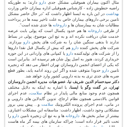
مثال اكنون بیماران هموفیلی مشكل جدی
دارو
دارند؛ به طوریكه
راضیه حنطوش زاده - كارشناس هموفیلی اداره بیماران خاص وزارت
بهداشت
در این باره به ایسنا اظهار داشت كه "در حال حاضر مشكل
تامین برخی داروهای بیماران خاص به علت تاخیر بیمه ها در پرداخت
مطالبات شان به بیمارستان ها و
داروخانه
ها جدی شده است".
از طرفی
داروخانه
ها هم حدود یكسال است كه پولی بابت عرضه
خدمت شان دریافت نكرده اند و به تبع این موضوع، پولی در بساط
ندارند تا بدهی سنگین شان را به شركت های پخش
دارو
بپردازند.
شركت های پخش كننده
دارو
هم كه بیش از یكسال قبل نقدا داروها
را از شركت های تولیدكننده
دارو
یا كمپانی های وارداتی در این حوزه
خریداری كردند، هنوز به اصل پول شان هم نرسیده اند. بنابراین است
كه یكی از اعضای انجمن داروسازان تهران اخطار می دهد كه زنجیره
تامین
دارو
حدودا متوقف شده و اگر این روند ادامه یابد، بطور قطع
ضربه های جدی تری به بدنه دارویی كشور وارد خواهد شد.
دكتر سیدحسام الدین شریف نیا، عضو هیات مدیره انجمن داروسازان
تهران، در گفت وگو با ایسنا،
با اشاره به اینكه به دلایل مختلف
همچون عدم وجود منابع مالی پایدار در نظام
سلامت
، عدم اجرای
قوانین بالادستی همچون نظام ارجاع، تدوین گایدلاین های دارویی و
در مانی، عدم اجرای پرونده الكترونیك
سلامت
و... پیش بینی بروز
مشكلاتی وجود داشت، اظهار داشت: متاسفانه این مشكلات اعتباری،
بیشتر از سایر بخش ها،
داروخانه
ها و به تبع آن زنجیره تامین
دارو
را
تحت تاثیر قرار داده است؛ چراكه سازمان های بیمه گر ماه هاست