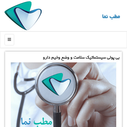
مطب نما
منو
بی پولی سیستماتیك سلامت و وضع وخیم دارو