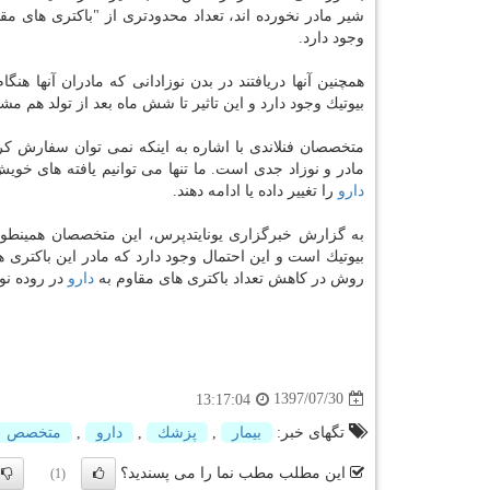
شیر مادر نخورده اند، تعداد محدودتری از "باكتری های مقا
وجود دارد.
همچنین آنها دریافتند در بدن نوزادانی كه مادران آنها ه
بیوتیك وجود دارد و این تاثیر تا شش ماه بعد از تولد هم مش
متخصصان فنلاندی با اشاره به اینكه نمی توان سفارش كرد 
مادر و نوزاد جدی است. ما تنها می توانیم یافته های خوی
دارو
را تغییر داده یا ادامه دهند.
به گزارش خبرگزاری یونایتدپرس، این متخصصان همینطور 
بیوتیك است و این احتمال وجود دارد كه مادر این باكتری ها 
روش در كاهش تعداد باكتری های مقاوم به
دارو
در روده نو
1397/07/30
13:17:04
تگهای خبر:
بیمار
,
پزشك
,
دارو
,
متخصص
این مطلب مطب نما را می پسندید؟
(1)