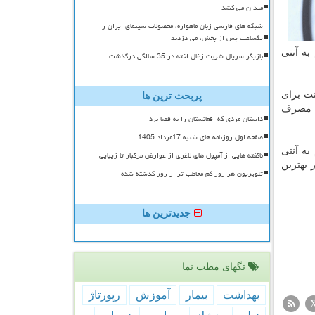
میدان می کشد
شبکه های فارسی زبان ماهواره، محصولات سینمای ایران را
یکساعت پس از پخش، می دزدند
به آنتی
بازیگر سریال شربت زغال اخته در 35 سالگی درگذشت
نت برای
پربحث ترین ها
یه مصرف
داستان مردی که افغانستان را به فضا برد
صفحه اول روزنامه های شنبه 17مرداد 1405
به آنتی
ناگفته هایی از آمپول های لاغری از عوارض مرگبار تا زیبایی
 بهترین
تلویزیون هر روز کم مخاطب تر از روز گذشته شده
جدیدترین ها
تگهای مطب نما
بهداشت
بیمار
آموزش
رپورتاژ