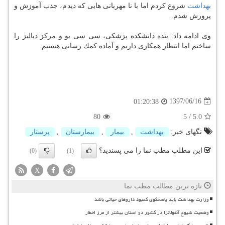
بهداشت
شروع كردم اما با نا مهربانی هایی كه دیدم، جذب آموزش و
پرورش شدم.
وی ادامه داد: بنده دانشكده پزشكی، سی سی یو و مركز دیالیز را
ساختم اما انتظار همكاری داریم و آماده كمك رسانی هستیم.
1397/06/16
01:20:38
80
5
/
5.0
تگهای خبر:
بهداشت
,
بیمار
,
بیمارستان
,
پرستار
این مطلب مطب نما را می پسندید؟
(0)
(1)
X
تازه ترین مطالب مطب نما
وزارت بهداشت باید پاسخگوی کمبود داروهای حیاتی باشد
وضعیت شیوع آنفولانزا در کشور دو استان بیشتر از مرز اخطار