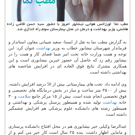
مطب نما: اورژانس هوایی نیشابور امروز با حضور سید حسن قاضی زاده
هاشمی، وزیر بهداشت و درمان در محل بیمارستان سوم راه اندازی شد.
به گزارش مطب نما به نقل از ایسنا- سعید شیبانی معاون استاندار و
فرماندار شهرستان نیشابور خطاب به وزیر
بهداشت
عنوان كرد: این
توجه و همت وزارت خانه تحت امر شما فضای كار و همت را در
نیشابور رقم زد كه حاصل آن حضور خیرین نیشابوری است و این
همكاری مشترك نتایج فوق العاده ای در افزایش شاخصه های
بهداشتی داشته است.
وی ادامه داد: تخت های بیمارستانی بیش از 50 درصد افزایش داشته،
بیش از ۳۵۰۰ متر ساخت و ساز در بخش درمانگاه های تخصصی و
فوق تخصصی انجام شده است. بیش از ۱۵ مركز جامع
سلامت
و ۳۰
خانه
بهداشت
تولید شده و همینطور پرسنل پزشكی و بهداشتی و
همینطور رشته های دانشكده علوم پزشكی هم افزایش چشمگیر
داشته است.
عبدالرضا وكیلی خیر نیشابوری هم در محل افتتاح دانشكده پرستاری
و مامایی اظهار داشت: بنده ۲۵ سال است كار خیر می كنم و از