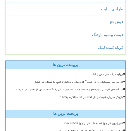
طراحی سایت
فیش حج
قیمت بیسیم باوفنگ
کوتاه کننده لینک
پربیننده ترین ها
روایت یک عمر انس با کتاب
ای بی سی بینندگان را در نبرد آزادی بیان با دولت ترامپ به میدان می کشد
شبکه های فارسی زبان ماهواره، محصولات سینمای ایران را یکساعت پس از پخش، می دزدند
بازیگر سریال شربت زغال اخته در 35 سالگی درگذشت
پربحث ترین ها
تلویزیون هر روز کم مخاطب تر از روز گذشته شده
وزارت بهداشت باید پاسخگوی کمبود داروهای حیاتی باشد