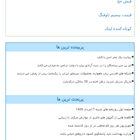
فیش حج
قیمت بیسیم باوفنگ
کوتاه کننده لینک
پربیننده ترین ها
روایت یک عمر انس با کتاب
ای بی سی بینندگان را در نبرد آزادی بیان با دولت ترامپ به میدان می کشد
شبکه های فارسی زبان ماهواره، محصولات سینمای ایران را یکساعت پس از پخش، می دزدند
بازیگر سریال شربت زغال اخته در 35 سالگی درگذشت
پربحث ترین ها
صفحه اول روزنامه های شنبه 17مرداد 1405
ناگفته هایی از آمپول های لاغری از عوارض مرگبار تا زیبایی
تلویزیون هر روز کم مخاطب تر از روز گذشته شده
وزارت بهداشت باید پاسخگوی کمبود داروهای حیاتی باشد