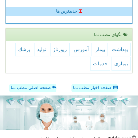
جدیدترین ها
تگهای مطب نما
بهداشت
بیمار
آموزش
رپورتاژ
تولید
پزشك
بیماری
خدمات
صفحه اخبار مطب نما
صفحه اصلی مطب نما
matabnama.ir - حقوق مادی و معنوی سایت مطب نما محفوظ است