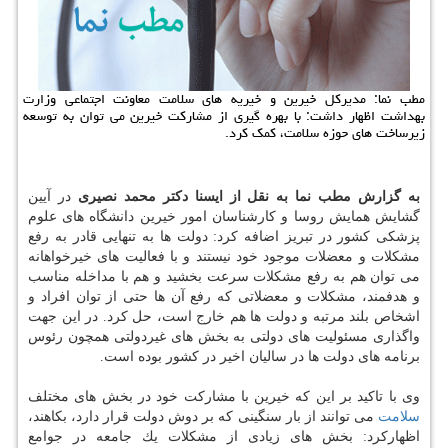
مطب نما: مدیركل خیرین و خیریه های سلامت معاونت اجتماعی وزارت
بهداشت اظهار داشت: با بهره گیری از مشاركت خیرین می توان به توسعه
زیرساخت های حوزه سلامت، كمك كرد.
به گزارش مطب نما به نقل از ایسنا دكتر محمد نصیری
در آیین
گشایش همایش روسا و كارشناسان امور خیرین دانشگاه های علوم
پزشكی كشور در تبریز اضافه كرد: دولت ها به تنهایی قادر به رفع
مشكلات و معضلات موجود خود نیستند و با فعالیت های خیرخواهانه
می توان هم به رفع مشكلات سرعت بخشید و هم با مداخله مناسب
و هدفمند، مشكلات و معضلاتی كه رفع آن ها حتی از توان افراد و
اشخاص بلند مرتبه و دولت ها هم خارج است، حل كرد. در این جهت
واگذاری مسئولیت های دولتی به بخش های غیردولتی همچون رئوس
برنامه های دولت ها در سالیان اخیر در كشور بوده است.
وی با تاكید بر این كه خیرین با مشاركت خود در بخش های مختلف
سلامت
می توانند از بار سنگینی كه بر دوش دولت قرار دارد، بكاهند،
اظهاركرد: بخش های زیادی از مشكلات یك جامعه در جوامع