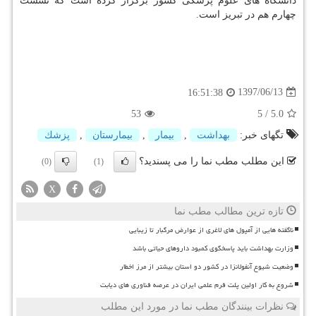
دانشگاه های علوم پزشكی كشور برگزار كرده است كه نشست
چهارم هم در تبریز است.
1397/06/13
16:51:38
53
5
/
5.0
تگهای خبر:
بهداشت
,
بیمار
,
بیمارستان
,
پزشك
این مطلب مطب نما را می پسندید؟
(0)
(1)
X
تازه ترین مطالب مطب نما
ناگفته هایی از آمپول های لاغری از عوارض مرگبار تا زیبایی
وزارت بهداشت باید پاسخگوی کمبود داروهای حیاتی باشد
وضعیت شیوع آنفولانزا در کشور دو استان بیشتر از مرز اخطار
شروع به کار اولین پلت فرم علمی ایران در عرصه فناوری های دیابت
نظرات بینندگان مطب نما در مورد این مطلب