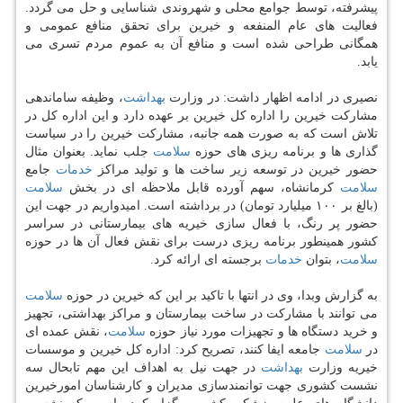
پیشرفته، توسط جوامع محلی و شهروندی شناسایی و حل می گردد.
فعالیت های عام المنفعه و خیرین برای تحقق منافع عمومی و
همگانی طراحی شده است و منافع آن به عموم مردم تسری می
یابد.
نصیری در ادامه اظهار داشت: در وزارت
بهداشت
، وظیفه ساماندهی
مشاركت خیرین را اداره كل خیرین بر عهده دارد و این اداره كل در
تلاش است كه به صورت همه جانبه، مشاركت خیرین را در سیاست
گذاری ها و برنامه ریزی های حوزه
سلامت
جلب نماید. بعنوان مثال
حضور خیرین در توسعه زیر ساخت ها و تولید مراكز
خدمات
جامع
سلامت
كرمانشاه، سهم آورده قابل ملاحظه ای در بخش
سلامت
(بالغ بر ۱۰۰ میلیارد تومان) در برداشته است. امیدواریم در جهت این
حضور پر رنگ، با فعال سازی خیریه های بیمارستانی در سراسر
كشور همینطور برنامه ریزی درست برای نقش فعال آن ها در حوزه
سلامت
، بتوان
خدمات
برجسته ای ارائه كرد.
به گزارش وبدا، وی در انتها با تاكید بر این كه خیرین در حوزه
سلامت
می توانند با مشاركت در ساخت بیمارستان و مراكز بهداشتی، تجهیز
و خرید دستگاه ها و تجهیزات مورد نیاز حوزه
سلامت
، نقش عمده ای
در
سلامت
جامعه ایفا كنند، تصریح كرد: اداره كل خیرین و موسسات
خیریه وزارت
بهداشت
در جهت نیل به اهداف این مهم تابحال سه
نشست كشوری جهت توانمندسازی مدیران و كارشناسان امورخیرین