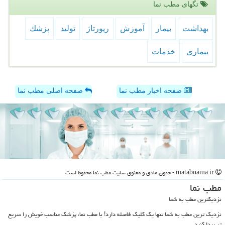
تگهای مطب نما
بهداشت
بیمار
آموزش
رپورتاژ
تولید
پزشك
بیماری
خدمات
صفحه اخبار مطب نما
صفحه اصلی مطب نما
matabnama.ir - حقوق مادی و معنوی سایت مطب نما محفوظ است
مطب نما
نزدیکترین مطب به شما
نزدیک ترین مطب به شما تنها یک کلیک فاصله دارد! با مطب نما، پزشک مناسب خویش را سریع
تر پیدا کنید