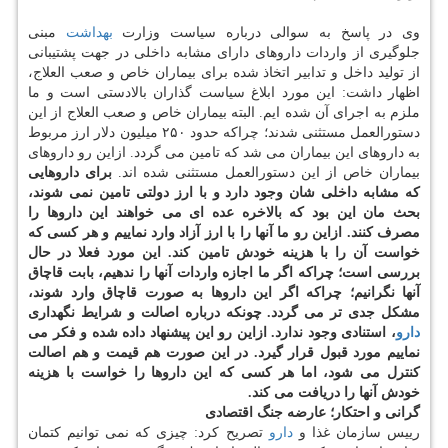
وی در پاسخ به سوالی درباره سیاست وزارت
بهداشت
مبنی
جلوگیری از واردات داروهای دارای مشابه داخلی در جهت پشتیبانی
از تولید داخل و تدابیر اتخاذ شده برای بیماران خاص و صعب العلاج،
اظهار داشت: این مورد ابلاغ سیاست گذاران بالادستی است و ما
ملزم به اجرای آن شده ایم. البته بیماران خاص و صعب العلاج از این
دستورالعمل مستثنی شدند؛ چراكه حدود ۲۵۰ میلیون دلار ارز مربوط
به داروهای این بیماران می شد كه تامین می گردد. ازاین رو داروهای
بیماران خاص از این دستورالعمل مستثنی شده اند.
برای داروهایی
كه مشابه داخلی شان وجود دارد و با ارز دولتی تامین نمی شوند،
بحث مان این بود كه بالاخره عده ای می خواهند این داروها را
مصرف كنند. ازاین رو ما آنها را با ارز آزاد وارد نماییم و هر كسی كه
خواست آن را با هزینه خودش تامین كند. این مورد فعلا در حال
بررسی است؛ چراكه اگر ما اجازه واردات آنها را ندهیم، بابت قاچاق
آنها نگرانیم؛ چراكه اگر این داروها به صورت قاچاق وارد شوند،
مشكل جدی تر می گردد. چونكه درباره اصالت و شرایط نگهداری
دارو
، استنادی وجود ندارد. ازاین رو این پیشنهاد داده شده و فكر می
نماییم مورد قبول قرار گیرد. در این صورت هم قیمت و هم اصالت
كنترل می شود، اما هر كسی كه این داروها را خواست با هزینه
خودش آنها را دریافت می كند.
گرانی و احتكار؛ عارضه جنگ اقتصادی
رییس سازمان غذا و
دارو
تصریح كرد: چیزی كه نمی توانیم كتمان