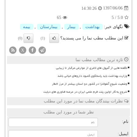
1397/06/06
14:30:26
65
5
/
5.0
تگهای خبر:
بهداشت
,
بیمار
,
بیمارستان
,
بیمه
این مطلب مطب نما را می پسندید؟
(0)
(1)
X
تازه ترین مطالب مطب نما
ناگفته هایی از آمپول های لاغری از عوارض مرگبار تا زیبایی
وزارت بهداشت باید پاسخگوی کمبود داروهای حیاتی باشد
وضعیت شیوع آنفولانزا در کشور دو استان بیشتر از مرز اخطار
شروع به کار اولین پلت فرم علمی ایران در عرصه فناوری های دیابت
نظرات بینندگان مطب نما در مورد این مطلب
نظر شما در مورد این مطلب
نام:
ایمیل: