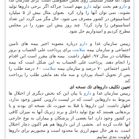
شود، اما فشار سنگینی روی بخش خصوصی است. برای سازمان غذا
و
دارو
هم بحث تولید
دارو
مهم است؛ چراكه اگر برخی داروها تولید
نشوند، نمی توان آنها را وارد كرد. بعنوان مثال بیش از ۵ میلیارد
استامینوفن در كشور مصرف می شود، حال مگر می گردد این تعداد
استامینوفن را وارد كرد؟. چند روز پیش این مورد را در مجلس
مطرح كردیم و امیدواریم حل شود.
رییس سازمان غذا و
دارو
درباره مصوبه اخیر بیمه های تامین
اجتماعی و سازمان بیمه
سلامت
برای پرداخت علی الحساب و بروز
مطالبات در سال ۹۷، اظهار داشت: بیمه های مقرر است این اقدام
را انجام دهند. پرداخت علی الحساب به این شكل است كه بیمه
تامین اجتماعی ۷۰ درصد و سازمان بیمه
سلامت
۶۰ درصد طلب را
پس از تحویل اسناد بپردازد و سه ماه بعد مابقی طلب را پرداخت
كند.
تعیین تكلیف داروهای تك نسخه ای
رییس سازمان غذا و
دارو
با بیان این كه بخش دیگری از اختلال ها
مربوط به داروهایی است كه در لیست دارویی كشور وجود ندارد،
اظهار داشت: این داروها یا قبلا به صورت تك نسخه ای بودند و یا
برندهایی هستند كه نوع تولید داخل و برند ژنریك آنها به میزان كافی
در كشور وجود دارد اما بعضی از پزشكان و بیماران به نوع خارجی
آنها عادت كرده اند. بخشی از این داروها هم هم اكنون دچار اختلال
است. به هر حال سهم ارزی ما محدود است و مجبوریم برای داروها
اولویت بندی نماییم.