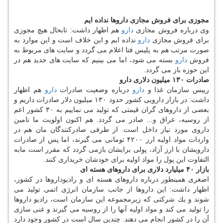
مجوزی برای فروش مجازی داروها نداده ایم
وی درباره فروش مجازی
دارو
هم اظهار داشت: تابحال هیچ مجوزی
برای فروش مجازی
دارو
نداده ایم و این خلاف است و این موارد به
صورت مرتب هم به پلیس فتا اعلام می گردد و سایت های مربوط به
فروش
دارو
بسته می شود، اما می بینیم كه سایت های جدید هم در
این حوزه باز می گردد.
صادرات ۱۳۰ میلیون دلاری دارو
رییس سازمان غذا و
دارو
درباره وضعیت صادرات
دارو
هم اظهار
داشت: در بازار دارویی كشور حدود ۱۳۰ میلیون دلار صادرات داریم و
بعضی از داروهای گران قیمتی كه تولید می نماییم به ۳۰ كشور اعم
از روسیه، عراق و... صادر می گردد. هم اكنون اولویت ما تامین
داروی مورد نیاز داخل است. از طرفی صادركنندگان مان هم در
واردات مواد اولیه ارز ۴۲۰۰ تومانی می گیرند، اما پس از صادرات
دارویشان با ارز آزاد، پولی برایشان بازمی گردد كه مقرر است مابه
التفاوت این پول را مواد اولیه برای خودشان خریداری كنند.
بازار ۴۰ میلیارد دلاری برای داروهای هسته ای
اصغری همینطور درباره داروهای هسته ای و رادیوداروها در كشور،
اظهار داشت: این داروها از جانب سازمان انرژی اتمی تولید می
شوند و یك شركتی كه زیرمجموعه این سازمان است، رادیو داروها
را تولید می كند و مواد اولیه آنها را از روسیه می گیرند و غنی سازی
آن را در كشور انجام می دهند. چندین سال است در كشور وجود دارد