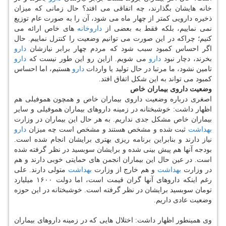
خانه هایشان بگذارند، چه اتفاقی می افتد؟ حال زمانی كه میزان
ذخیره دارویی كمتر از چهار ماه می شود، آن را به صورت عام توزیع
نمی نماییم، بلكه فقط به بعضی از
داروخانه
های خاص ارائه می
كنیم؛ چراكه در این صورت می توانیم وضعیت را كنترل نماییم. حال
اگر احساس كمبود سبب شود كه مردم چهار برابر نیازشان
دارو
بخرند، دچار نبود
دارو
می شویم. ازاین رو این طور نیست كه
دارو
تامین نشود، ما مرتبا در حال تولید یا واردات
دارو
هستیم، اما احساس
كمبود می تواند به این شكل اتفاق افتد.
وضعیت داروی بیماران خاص
اصغری درباره وضعیت داروی بیماران خاص و همچون هموفیلی هم
اظهار داشت: خوشبختانه در زمینه داروهای بیماران هموفیلی و سایر
بیماران خاص مشكل جدی نداریم. به هر حال این بیماران در وزارت
بهداشت
ثبت شده و مشخص هستند و مشخص است چه میزان
دارو
نیاز دارند و بنابراین برنامه ریزی بهتری برایشان انجام شده است.
بودجه آنها هم پیش بینی شده و برایشان سوبسید در نظر گرفته شده
است. در عین حال این بیماران انجمن های حمایتی خوبی دارند و هم
در وزارت
بهداشت
و هم خارج از وزارت
بهداشت
متولی دارند. علی
رغم اینكه داروهای آنها گران قیمت است، اما دولت ۱۶۰۰ میلیارد
تومان سوبسید برایشان در نظر گرفته است. خوشبختانه در این حوزه
وضعیت عادی داریم.
وی همینطور اظهار داشت: اختلال هایی كه در زمینه داروهای بیماران