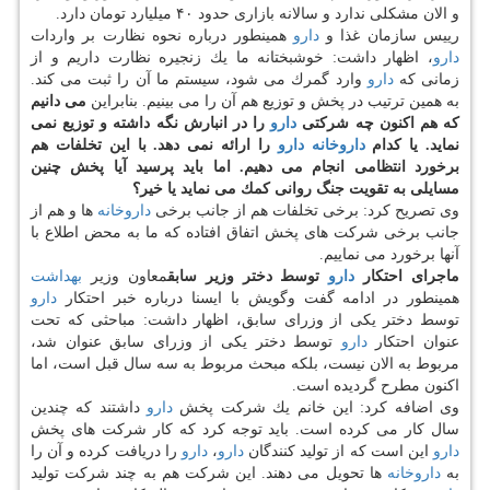
و الان مشكلی ندارد و سالانه بازاری حدود ۴۰ میلیارد تومان دارد.
رییس سازمان غذا و
دارو
همینطور درباره نحوه نظارت بر واردات
دارو
، اظهار داشت: خوشبختانه ما یك زنجیره نظارت داریم و از
زمانی كه
دارو
وارد گمرك می شود، سیستم ما آن را ثبت می كند.
به همین ترتیب در پخش و توزیع هم آن را می بینیم. بنابراین
می دانیم
كه هم اكنون چه شركتی
دارو
را در انبارش نگه داشته و توزیع نمی
نماید. یا كدام
داروخانه
دارو
را ارائه نمی دهد. با این تخلفات هم
برخورد انتظامی انجام می دهیم. اما باید پرسید آیا پخش چنین
مسایلی به تقویت جنگ روانی كمك می نماید یا خیر؟
وی تصریح كرد: برخی تخلفات هم از جانب برخی
داروخانه
ها و هم از
جانب برخی شركت های پخش اتفاق افتاده كه ما به محض اطلاع با
آنها برخورد می نماییم.
ماجرای احتكار
دارو
توسط دختر وزیر سابق
معاون وزیر
بهداشت
همینطور در ادامه گفت وگویش با ایسنا درباره خبر احتكار
دارو
توسط دختر یكی از وزرای سابق، اظهار داشت: مباحثی كه تحت
عنوان احتكار
دارو
توسط دختر یكی از وزرای سابق عنوان شد،
مربوط به الان نیست، بلكه مبحث مربوط به سه سال قبل است، اما
اكنون مطرح گردیده است.
وی اضافه كرد: این خانم یك شركت پخش
دارو
داشتند كه چندین
سال كار می كرده است. باید توجه كرد كه كار شركت های پخش
دارو
این است كه از تولید كنندگان
دارو
،
دارو
را دریافت كرده و آن را
به
داروخانه
ها تحویل می دهند. این شركت هم به چند شركت تولید