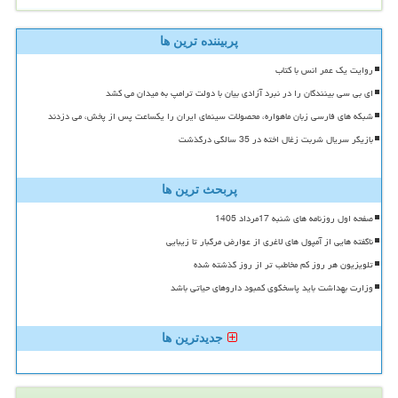
پربیننده ترین ها
روایت یک عمر انس با کتاب
ای بی سی بینندگان را در نبرد آزادی بیان با دولت ترامپ به میدان می کشد
شبکه های فارسی زبان ماهواره، محصولات سینمای ایران را یکساعت پس از پخش، می دزدند
بازیگر سریال شربت زغال اخته در 35 سالگی درگذشت
پربحث ترین ها
صفحه اول روزنامه های شنبه 17مرداد 1405
ناگفته هایی از آمپول های لاغری از عوارض مرگبار تا زیبایی
تلویزیون هر روز کم مخاطب تر از روز گذشته شده
وزارت بهداشت باید پاسخگوی کمبود داروهای حیاتی باشد
جدیدترین ها