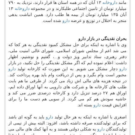
مانند
داروخانه
۱۳ آبان كه در همه استان ها قرار دارند، نزدیك به ۷۹۰
میلیارد تومان از تامین اجتماعی طلبكارند و در مجموعه
داروخانه
۱۳
آبان ۱۳۵ میلیارد تومان از بیمه ها طلب دارد. همین انباشت بدهی
منجر به اختلال در توزیع و عرضه
دارو
شده است.
بحران نقدینگی در بازار دارو
وی با اشاره به اینكه برای حل مشكل كمبود نقدینگی به هر كجا كه
می شد اعم از مجلس شورای اسلامی، شورای عالی امنیت ملی،
دفتر رهبری، ستاد تدابیر ویژ دولت و...، گفتیم و نوشتیم، اظهار
داشت: اعلام نموده ایم كه اگر مشكل نقدینگی را حل نكنید، در بازار
دارو
دچار مشكل می شویم. به این صورت كه كارخانه تولید
دارو
مجبور است وام بگیرد و پس از دریافت وام باید بهره پرداخت كند.
در نتیجه هزینه های مالی اش زیاد می گردد. از طرفی ما هم بابت
طلب های كارخانه ها و شركت های دارویی به آنها اوراق داده ایم،
اوراق هم ۲۷ درصد تنزیل دارد و كارخانه درصدی ضرر می كند و
حاشیه سودش هم كم می گردد. از سویی هم دست ما را برای
افزایش قیمت
دارو
بسته اند.
اصغری با اشاره به اینكه به هر حال تولید
دارو
باید به گونه ای باشد
كه برای تولیدكننده صرفه داشته باشد، افزود: البته بیش از نیمی از
تولیدكنندگان
دارو
به شكلی دولتی هستند و به آنها كمك های مالی می