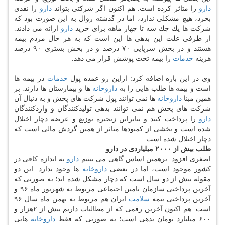
دارو
را متاثر كرده است. هم اكنون اگر شركتی بتواند
دارو
را نقدی
بخرد، هیچ مشكلی ندارد، اما در گذشته روال به این صورت بود كه
شركت ها یك چك سه تا چهار ماهه برای خرید
دارو
ارائه می دادند.
از طرفی علت این بدهی ها این است كه به هر حال مردم بیمه
هستند و در بخش سرپایی ۷۰ درصد و در بخش بستری ۹۰ درصد
هزینه
خدمات
را بیمه تحت پوشش قرار می دهد.
وی در این باره اضافه كرد: ازاین رو عمده پول
خدمات
در بیمه ها
است و بیمه ها طلب هایی را به
داروخانه
ها و بیمارستان ها دارند. بر
همین مبنا
داروخانه
ها نمی توانند پول شركت های پخش و به دنبال آن
شركت های پخش هم نمی توانند بدهی تولیدكنندگان و واردكنندگان
دارو
را پرداخت كنند و بنابراین زنجیره توزیع و عرضه دچار اختلال
شده است و بخشی از كمبودها متاثر از همین گردش مالی است كه
دچار اختلال شده است.
طلب بیش از ۲۰۰۰ میلیاردی در دارو
اصغری افزود: برهمین اساس گاهی می بینیم
دارو
به اندازه كافی در
كشور موجود است، اما در بعضی
داروخانه
ها وجود ندارد. این دو
مقوله بیش از دو سال است كه دچار مشكل شده اند؛ به صورتی كه
آخرین پرداختی سازمان تامین اجتماعی مربوط به شهریور ماه ۹۶ و
آخرین پرداختی بیمه
سلامت
ایران هم مربوط به بهمن ماه سال ۹۶
است. هم اكنون آخرین رقمی كه از مطالبات داریم بیش از ۲هزار و
۶۰۰ میلیارد تومان بدهی است؛ به صورتی كه فقط
داروخانه
هایی