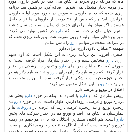
ماه كه مرحله دوم تحریم ها اتفاق می افتد، در تامین داروی مورد
نیاز مردم دچار مشكل نمی شویم، اضافه كرد: بر همین مبنا برنامه
ریزی شده كه ذخایر دارویی بخصوص در حوزه مواد اولیه دارویی
افزایش یابد؛ چراكه بیش از ۹۶ درصد از داروهای ما تولید داخل
هستند و اگر مواد اولیه را برای حدود یك سال و نیم تا دو سال داشته
باشیم خیال مان راحت است كه
دارو
در كشور تولید می گردد.
بنابراین ذخایر مواد اولیه دارویی تقویت شده و برنامه ریزی شده كه
در شرایط سخت تر بتوانیم
دارو
را تامین نماییم.
سهمیه ۲ میلیارد دلاری ارزی برای دارو
اصغری افزود: این برنامه ریزی به این شكل است كه اولا سهم
ارزی
دارو
مشخص شده و در اختیار سازمان قرار گرفته است؛ به
صورتی كه ۳.۵ میلیارد دلار برای
دارو
و تجهیزات پزشكی در اختیار
قرار گرفته كه دو میلیارد دلار آن برای
دارو
و ۱.۵ میلیارد دلار هم در
اختیار حوزه تجهیزات پزشكی قرار گرفته است. ازاین رو بحث تولید
و واردات
دارو
به این شكل تضمین می گردد.
اختلال در توزیع و عرضه دارو
رییس سازمان غذا و
دارو
با اشاره به اینكه در حوزه
دارو
بحثی هم
درباره توزیع و عرضه داروها داریم، اظهار داشت: ما در حوزه
دارو
یك
زنجیره توزیع و یك زنجیره عرضه داریم كه عرضه در
داروخانه
ها و
بیمارستان ها اتفاق می افتد و توزیع هم در اختیار شركت های پخش
دارو
است. هم اكنون بیشترین اختلالی كه با آن مواجهیم در زمینه
توزیع و عرضه است كه این اختلال به علت زنجیره بدهكاری آنهاست،
این بدهی ها پیوسته به یكدیگر متصل شده و بحث توزیع و عرضه