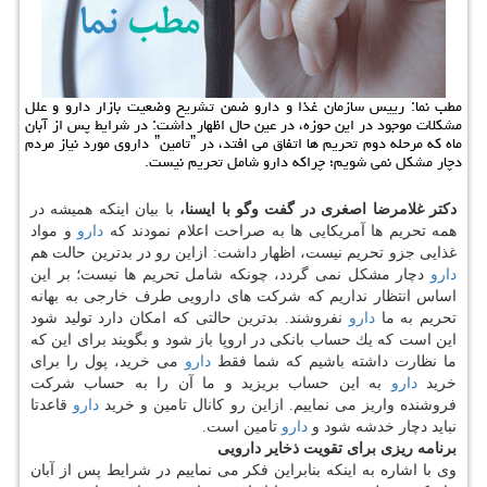
مطب نما: رییس سازمان غذا و دارو ضمن تشریح وضعیت بازار دارو و علل
مشكلات موجود در این حوزه، در عین حال اظهار داشت: در شرایط پس از آبان
ماه كه مرحله دوم تحریم ها اتفاق می افتد، در ˮتامینˮ داروی مورد نیاز مردم
دچار مشكل نمی شویم؛ چراكه دارو شامل تحریم نیست.
دكتر غلامرضا اصغری در گفت وگو با ایسنا،
با بیان اینكه همیشه در
همه تحریم ها آمریكایی ها به صراحت اعلام نمودند كه
دارو
و مواد
غذایی جزو تحریم نیست، اظهار داشت: ازاین رو در بدترین حالت هم
دارو
دچار مشكل نمی گردد، چونكه شامل تحریم ها نیست؛ بر این
اساس انتظار نداریم كه شركت های دارویی طرف خارجی به بهانه
تحریم به ما
دارو
نفروشند. بدترین حالتی كه امكان دارد تولید شود
این است كه یك حساب بانكی در اروپا باز شود و بگویند برای این كه
ما نظارت داشته باشیم كه شما فقط
دارو
می خرید، پول را برای
خرید
دارو
به این حساب بریزید و ما آن را به حساب شركت
فروشنده واریز می نماییم. ازاین رو كانال تامین و خرید
دارو
قاعدتا
نباید دچار خدشه شود و
دارو
تامین است.
برنامه ریزی برای تقویت ذخایر دارویی
وی با اشاره به اینكه بنابراین فكر می نماییم در شرایط پس از آبان