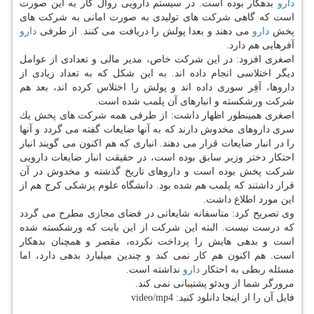
دارو
بدهكار بوده است. در سیستم دارویی روال كار به این صورت
است كه گاهی شركت های تولیدی به صورت امانی به شركت های
پخش
دارو
می دهند و بعدا پولش را دریافت می كنند. از طرفی
دارو
آفرهایی هم دارد.
اصغری افزود: در این شركت خاص، مدیر مالی و تعدادی از عوامل
دیگر اختلاسی انجام داده اند. به این شكل كه به تعداد زیادی از
داروها، آفِر سوری داده اند و پولش را اختلاس كرده اند، بعد هم
شركت ورشكسته و انبارهای آن پلمب شده است.
اصغری همینطور اظهار داشت: از طرفی همه شركت های پخش یك
سری داروهای مخدوش دارند كه به آنها ضایعات گفته می گردد و آنها
را در انبار ضایعات قرار می دهند. انباری كه هم اكنون می گویند انبار
احتكار دختر وزیر سابق بوده است، در حقیقت انبار ضایعات دارویی
شركت پخش بوده است و داروهای تاریخ گذشته و مخدوش در آن
قرار داشتند كه پلمب هم شده بود. دانشگاه علوم پزشكی كرج هم از
این مورد اطلاع داشت.
وی تصریح كرد: متاسفانه شایعاتی در فضای مجازی مطرح می گردد
كه درست نیست. البته این شركت از این بابت كه ورشكسته شده
است و بدهی هایش را پرداخت نكرده، مقصر و همچنان بدهكار
است. هم اكنون هم كار نمی كند و چندین میلیارد بدهی دارد، اما
مسئله ربطی به احتكار
دارو
نداشته است.
مرورگر شما از ویدئو پشتیبانی نمی كند.
فایل آن را از اینجا دانلود كنید: video/mp4