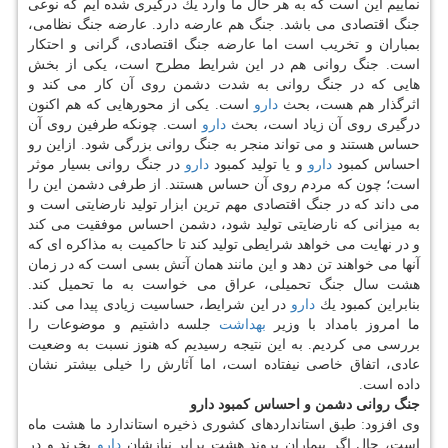
نماییم این است كه به هر حال ما وارد یك درگیری شده ایم كه نوعی
جنگ اقتصادی می باشد. جنگ هم عارضه دارد. عارضه جنگ نظامی،
بمباران و تخریب است اما عارضه جنگ اقتصادی، گرانی و احتكار
است. جنگ روانی هم در این شرایط مطرح است، یكی از بخش
هایی كه در جنگ روانی به شدت دشمن روی آن كار می كند و
اثرگذار هم هست، بحث
دارو
است. یكی از محورهایی كه هم اكنون
درگیری روی آن زیاد است، بحث
دارو
است. چونكه طرفین روی آن
حساس هستند و می تواند منجر به جنگ روانی بزرگی شود. ازاین رو
احساس كمبود
دارو
و یا تولید كمبود
دارو
در جنگ روانی بسیار موثر
است؛ چون كه مردم روی آن حساس هستند. از طرفی دشمن این را
می داند كه در جنگ اقتصادی مهم ترین ابزار تولید نارضایتی است و
به میزانی كه نارضایتی تولید شود، دشمن احساس موفقیت می كند
و در نهایت می خواهد شرایطی تولید كند تا حاكمیت به مذاكره ای كه
آنها می خواهند تن دهد و این مانند همان آتش بسی است كه در زمان
هشت سال جنگ تحمیلی، عراق می خواست به ما تحمیل كند.
بنابراین كمبود یك
دارو
در این شرایط، حساسیت زیادی پیدا می كند.
ما امروز بامداد با وزیر
بهداشت
جلسه داشتیم و موضوعات را
بررسی می كردیم. به این نتیجه رسیدیم كه هنوز نسبت به وضعیت
عادی، اتفاق خاصی نیفتاده است، اما آثارش را خیلی بیشتر نشان
داده است.
جنگ روانی دشمن و احساس كمبود دارو
وی افزود: طبق استانداردهای كشوری ذخیره استاندارد ما هشت ماه
است، حال اگر بیماران بروند هشت برابر نیازشان
دارو
بخرند و در