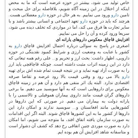
خاص تولید می شود، بیشتر در حوزه عرضه است كه ما به محض
اینكه از اختلال در این زمینه آگاه شویم، بلافاصله برای حل مبحث و
تامین
دارو
ورود می نماییم. به هر حال در حوزه
دارو
معضلاتی هست.
هرچند كه باید در حوزه
دارو
تعهد اجتماعی و انسانی بیشتر باشد و با
سایر تجارت ها فرق می كند، اما در مواردی كه تخلف دیده می شود،
سریعا ورود كرده و آن را حل می نماییم.
افزایش قاچاق معكوس داروهای یارانه ای
اصغری در پاسخ به سوالی درباره احتمال افزایش قاچاق
دارو
به
كشور با عنایت به وضعیت ارزی و شرایط كمبود نقدینگی در حوزه
دارویی، اظهار داشت: بحث ارز و تحریم و... علی رغم همه تبعاتی كه
دارد در این زمینه اثرات مثبت داشته است. چونكه قاچاقچی باید ارز
را به صورت آزاد تهیه نماید و در نتیجه قیمت تمام شده اش برای تهیه
دارو
بالا می رود و وقتی قیمت بالا رود عرضه و تقاضا صرفه
اقتصادی ندارد. البته یك اثر منفی هم دارد و آن هم در زمینه قاچاق
معكوس برای داروهایی است كه به آنها سوبسید می دهیم. ما برخی
داروهای گران قیمت مانند داروی بیماران هموفیلی و تالاسمی را با
یارانه دولت به بیماران می دهیم. در صورتی كه این داروها در
كشورهایی مانند افغانستان و... سوبسید ندارند و امكان دارد این
داروها از كشور ما به این كشورها قاچاق شوند. البته اگر این اقدامات
به صورت سازمان یافته اتفاق افتد، ما متوجه می شویم، اما امكان
دارد به صورت موردی چنین اتفاقی رخ دهد كه كشف آن دشوار است
و متاسفانه شاهد افزایش آن هم بوده ایم.