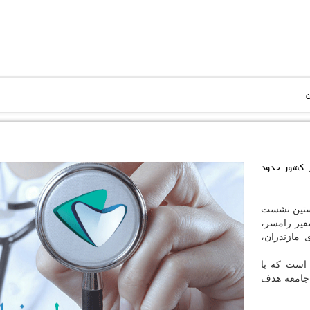
ن
ر كشور حدود
خستین نشست
فیر رامسر،
 مازندران،
 است كه با
 جامعه هدف