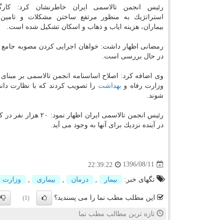
رئیس انجمن تالاسمی ایران خاطرنشان كرد: كارگ
استراتژیك به منظور مرتفع ساختن مشكلات و تامین م
بیماران، هزینه ایاب و ذهاب و اسكان تشكیل شده است.
رمضانی اظهار داشت: خواهان اجرایی كردن مصوبه جامع ح
در حال بررسی است.
وی اضافه كرد: اصلاح اساسنامه انجمن تالاسمی بر مبنا
وزارت رفاه و
بهداشت
را تصویب كردند كه با نظارت دان
شوند.
رئیس انجمن تالاسمی 
در آینده نزدیك برای آنها به وجود می آید.
1396/08/11
22:39:22
تگهای خبر:
بیمار
,
درمان
,
بیماری
,
وزارت 
این مطلب مطب نما را می پسندید؟
(1)
تازه ترین مطالب مطب نما