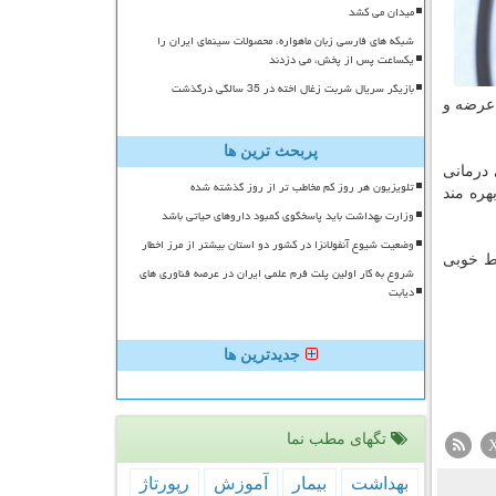
میدان می کشد
شبکه های فارسی زبان ماهواره، محصولات سینمای ایران را
یکساعت پس از پخش، می دزدند
بازیگر سریال شربت زغال اخته در 35 سالگی درگذشت
 عرضه و
پربحث ترین ها
 درمانی
تلویزیون هر روز کم مخاطب تر از روز گذشته شده
ره مند
وزارت بهداشت باید پاسخگوی کمبود داروهای حیاتی باشد
وضعیت شیوع آنفولانزا در کشور دو استان بیشتر از مرز اخطار
شرایط خوبی
شروع به کار اولین پلت فرم علمی ایران در عرصه فناوری های
دیابت
جدیدترین ها
تگهای مطب نما
بهداشت
بیمار
آموزش
رپورتاژ