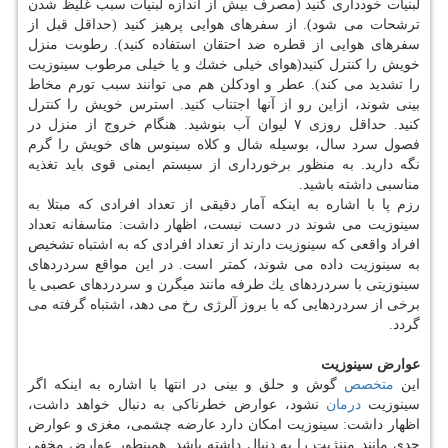
لبنیات خودداری كنید (مصرف بیش از اندازه لبنیات سبب غلیظ شدن
ترشحات می شود). از سفرهای هوایی پرهیز كنید (حداقل قبل از
سفرهای هوایی از قطره ضد احتقان استفاده كنید). رطوبت منزل
خویش را كنترل كنید(هوای خیلی خشك و یا خیلی مرطوب سینوزیت
را تشدید می كند). عطر و اودكلن هم می توانند سبب تورم مخاط
بینی شوند، ازاین رو از آنها اجتناب كنید. استرس خویش را كنترل
كنید. حداقل روزی ۷ لیوان آب بنوشید. هنگام خروج از منزل در
فصول سرد سال، بوسیله شال و كلاه سینوس های خویش را گرم
نگه دارید. به منظور برخورداری از سیستم ایمنی قوی باید تغذیه
مناسبی داشته باشید.
رزم پا با اشاره به اینكه آمار دقیقی از تعداد افرادی كه مبتلا به
سینوزیت می شوند در دست نیست، اظهار داشت: متاسفانه تعداد
افراد واقعی كه سینوزیت دارند از تعداد افرادی كه به اشتباه تشخیص
به سینوزیت داده می شوند، كمتر است. در این مواقع سردردهای
سینوزیتی با سردردهای یك طرفه مانند میگرن و سردردهای عصبی یا
برخی از سردردهایی كه با بروز آلرژی رخ می دهد، اشتباه گرفته می
گردد.
عوارض سینوزیت
این
متخصص
گوش و حلق و بینی در انتها با اشاره به اینكه اگر
سینوزیت
درمان
نشود، عوارض خطرناكی به دنبال خواهد داشت،
اظهار داشت: سینوزیت امكان دارد عارضه چشمی، مغزی و عوارض
جدی مانند مننژیت را به دنبال داشته باشد. همینطور عوارض مخفی