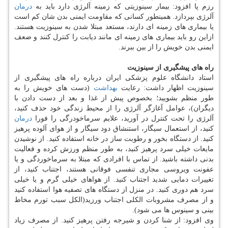
رزم پا افزود: بیمار سینوزیتی كه زمینه آلرژی دارد باید به
درمان
آلرژی بپردازد. همینطور كسانی كه مقاومت ایمنی بدن شان كم است
یا بیماری های زمینه ای دارند، مستعد مبتلا شدن به سینوزیت هستند.
ازاین رو باید بیماری های زمینه ای مانند دیابت را كنترل كنند و ضعف
ایمنی بدن خویش را از بین ببرند.
راه های پیشگیری از سینوزیت
استاد دانشگاه علوم پزشكی ایران درباره راه های پیشگیری از
سینوزیت اظهار داشت: رعایت
بهداشت
(دست های خویش را به
طور منظم بشویید؛ بخصوص پیش از غذا و بعد از دست دادن با
دیگران)، عوامل آغازگر آلرژی را از محیط زندگی خود حذف كنید،
آلرژی را تحت كنترل در آورید، علایم سرماخودرگی را فورا
درمان
كنید، از استعمال سیگار، استنشاق دود سیگار و از هوای آلوده پرهیز
كنید. از دستگاه بخور و رطوبت ساز در خانه استفاده كنید. از نوشیدن
مایعات خیلی سرد پرهیز كنید، به طور منظم ورزش كرده و فعالیت
بدنی داشته باشید. از تماس با افرادی كه مبتلا به سرماخوردگی و یا
عفونت ویروسی مجاری تنفسی فوقانی هستند، اجتناب كنید، از
تغییرات دمایی شدید اجتناب كنید. از هواهای خیلی گرم و یا خیلی
سرد هم دوری كنید. در منزل از دستگاه های تصفیه هوا استفاده كنید
و از مصرف مشروبات الكلی اجتناب ورزید(الكل سبب تورم مخاط
بینی و سینوس ها می شود).
وی افزود: از شنا كردن و شیرجه رفتن پرهیز كنید. از مصرف زیاد