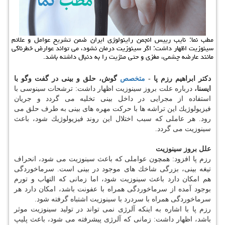
مطب نما: نایب رییس انجمن راینولوژی ایران ضمن تشریح عوامل و علائم
سینوزیت اظهار داشت: اگر سینوزیت درمان نشود، می تواند عوارض خطرناكی
مانند عارضه چشمی، مغزی و حتی منژیت را به دنبال داشته باشد.
دكتر ابراهیم رزم پا -
متخصص
گوش، حلق و بینی در گفت وگو با
ایسنا،
درباره علت بروز سینوزیت اظهار داشت: ترشحات سینوسی با
استفاده از مجرایی در داخل بینی تخلیه می گردد و جریان
فیزیولوژیك این تراشه ها با حركت مهره های بینی به طرف حلق می
رود. هر عاملی كه سبب اختلال این روند فیزیولوژیك شود، باعث
سینوزیت می گردد.
علل بروز سینوزیت
رزم پا افزود: همچون عواملی كه باعث سینوزیت می شود، انحراف
تیغه بینی، بزرگی شاخك های موجود در بینی است. سرماخوردگی
هم امكان دارد باعث سینوزیت شود، اما زمانی كه التهاب و تورم
بوجود آمده از سرماخوردگی همراه با عفونت باشد، امكان دارد هر
سرماخوردگی همراه با سردرد با سینوزیت اشتباه گرفته شود.
رزم پا با اشاره به اینكه آلرژی نمی تواند در تولید سینوزیت موثر
باشد، اظهار داشت: زمانی كه آلرژی پیشرفته می شود، باعث پلیپ