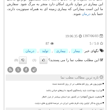
این بیماری در موارد نادری امكان دارد منجر به مرگ شود. سفارش
ما این است بیمارانی كه بیماری زمینه ای به همراه سینوزیت دارند،
حتما باید
درمان
شوند.
1397/06/03
19:06:35
87
5
/
5.0
تگهای خبر:
بیمار
,
بیماری
,
تولید
,
درمان
این مطلب مطب نما را می پسندید؟
(0)
(1)
X
تازه ترین مطالب مطب نما
تلویزیون هر روز کم مخاطب تر از روز گذشته شده
وزارت بهداشت باید پاسخگوی کمبود داروهای حیاتی باشد
وضعیت شیوع آنفولانزا در کشور دو استان بیشتر از مرز اخطار
شروع به کار اولین پلت فرم علمی ایران در عرصه فناوری های دیابت