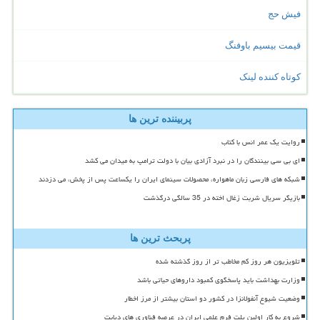
فیش حج
قیمت بیسیم باوفنگ
کوتاه کننده لینک
پربیننده ترین ها
روایت یک عمر انس با کتاب
ای بی سی بینندگان را در نبرد آزادی بیان با دولت ترامپ به میدان می کشد
شبکه های فارسی زبان ماهواره، محصولات سینمای ایران را یکساعت پس از پخش، می دزدند
بازیگر سریال شربت زغال اخته در 35 سالگی درگذشت
پربحث ترین ها
تلویزیون هر روز کم مخاطب تر از روز گذشته شده
وزارت بهداشت باید پاسخگوی کمبود داروهای حیاتی باشد
وضعیت شیوع آنفولانزا در کشور دو استان بیشتر از مرز اخطار
شروع به کار اولین پلت فرم علمی ایران در عرصه فناوری های دیابت