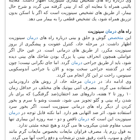
وی درباره راه های تشخیص بیماری سینوزیت اظهار داشت: معاینه
بالینی همراه با معاینه ای كه از بینی گرفته می گردد و شرح حال
بیمار، از طریق های تشخیص سینوزیت است كه اگر با اسكن بدون
تزریق همراه شود، یك تشخیص قطعی را به بیمار می دهد.
راه های
درمان
سینوزیت
این
متخصص
گوش و حلق و بینی درباره راه های
درمان
سینوزیت
اظهار داشت: در مرحله حاد، كنترل عفونت و پیشگیری از بروز
سینوزیت مكرر، از طریق های درمانی است. در عین حال اگر
عواملی همچون انحراف بینی یا بزرگ بودن شاخك های بینی دیده
شود، باید از طریق جراحی
درمان
گردد. اما جای نگرانی نیست؛ چون
كه در گذشته جراحی سخت بوده و الان با جراحی آندوسكوپی
سینوس، راحت تر این كار انجام می گردد.
وی ادامه داد: در
درمان
مرحله حاد، از روش های دارودرمانی
استفاده می گردد. مصرف آنتی بیوتیك های مختلف در حداقل زمان
۱۰ روز تا ۲ هفته، داروهای ضد احتقان(ضد گرفتگی) كه برای باز
شدن راه بینی و گلو تجویز می شود، شست وشو با سرم و بخور
كردن از دیگر راه های درمانی سینوزیت است. اگر بخور سرد
استفاده شود، اثر ضد التهابی هم دارد. اما نكته قابل توجه در
درمان
سینوزیت این است كه
درمان
ناقص و دو - سه روزه این بیماری تنها
سبب مقاوم شدن میكروب ها می گردد و هیچ نتیجه مثبتی ندارد.
به قول رزم پا، مصرف فراوان مایعات بخصوص مایعات گرم مانند
چای و سوپ، باعث رقیق شدن ترشحات و دفع راحت آنها می گردد.