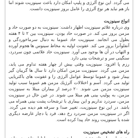
می گردد. این نوع آلرژی و پلیپ امكان دارد باعث سینوزیت شوند اما
باز هم نباید هر نوع آلرژی را عامل بروز سینوزیت دانست.
انواع سینوزیت
وی درباره علائم سینوزیت اظهار داشت: سینوزیت به دو صورت حاد و
مزمن بروز می كند. در صورت حاد بودن، سینوزیت بین ۲ تا ۴ هفته
بطول می انجامد. سینوزیت حاد عموما به دنبال سرماخوردگی و
آنفلوآنزا بروز می كند. عفونت اولیه به مخاط سینوس ها هجوم آورده
و التهاب در آن ها بوجود می آورد. سینوزیت حاد علائمی چون سردرد،
سنگینی سر و ترشحات بینی دارد.
رزم پا افزود: سینوزیت وقتی بیش از چهار هفته تداوم می یابد،
مزمن می گردد. سینوزیت مزمن امكان دارد تا سال ها گریبان گیر
بیمار شود و عموما توسط عوامل آلرژی زا و عفونت های باكتریایی
تولید می گردد. آسم و اختلالات آلرژیك مزمن هم عموما سبب تولید
سینوزیت مزمن می شوند. ۲۰ درصد از بیماران مبتلا به سینوزیت
مزمن، به پولیپ بینی هم مبتلا می شوند. در عین حال در سینوزیت
مزمن، سردرد نداریم و این بیماری با ترشحات پشت بینی همراه می
باشد. در این نوع سینوزیت، تغییر صدا و سرفه هم دیده می گردد.
اگر در سینوزیت مزمن سردرد رخ دهد، فرد یا دچار عارضه دیگری
شده یا سینوزیت روند حاد پیدا كرده است.
راه های تشخیص سینوزیت