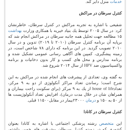
خدمات
منزل دایر كند.
كنترل سرطان در مراكش
شفیعی با اشاره به تجربه مراكش در كنترل سرطان، خاطرنشان
كرد: در سال ۲۰۰۵ توسط یك بنیاد خیریه با همكاری وزارت
بهداشت
۱۵ مطالعه جهت تحلیل همه جانبه سرطان در مراكش انجام شد كه
برپایه آن برنامه كنترل سرطان (۲۰۱۰ تا ۲۰۱۹) تدوین و در سال
۲۰۱۰ تصویب گردید. در این برنامه كه دارای ۷۸ شاخص است، در
زمینه پیشگیری، كمپین های آگاهی رسانی عمومی تشكیل شده و
برنامه مدارس و محل های كسب و كار بدون دخانیات و برنامه
واكسیناسیون ضد HPV از سال ۲۰۱۴ شروع شد.
به گفته وی، تعدادی از پیشرفت های انجام شده در مراكش به این
شرح است؛ رساندن تعداد مراكز آنكولوژی از دو به ۹ مركز،
تعدادhouse of life از یك به ۹ مركز (برای سكونت راحت بیماران و
همراهان شان در خلال مدت درمان)، افزایش تعداد آنكولوژیست ها
از ۵۰ به ۱۵۰ و
درمان
۲۳۰۰۰بیمار در مقابل۱۱۵۰۰ قبلی.
كنترل سرطان در كانادا
این
متخصص
رشته پزشكی اجتماعی با اشاره به كانادا بعنوان
كشوری كه در زمینه كنترل سرطان پیشرفت های خوبی داشته،