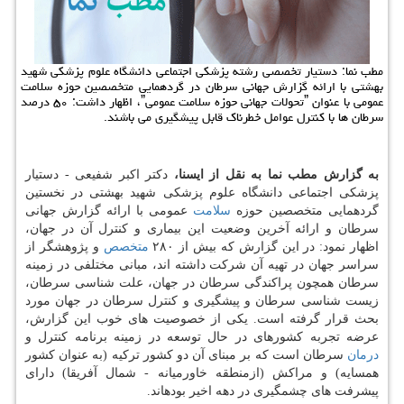
مطب نما: دستیار تخصصی رشته پزشكی اجتماعی دانشگاه علوم پزشكی شهید
بهشتی با ارائه گزارش جهانی سرطان در گردهمایی متخصصین حوزه سلامت
عمومی با عنوان ˮتحولات جهانی حوزه سلامت عمومیˮ، اظهار داشت: ۵۰ درصد
سرطان ها با كنترل عوامل خطرناك قابل پیشگیری می باشند.
به گزارش مطب نما به نقل از ایسنا،
دكتر اكبر شفیعی - دستیار
پزشكی اجتماعی دانشگاه علوم پزشكی شهید بهشتی در نخستین
گردهمایی متخصصین حوزه
سلامت
عمومی با ارائه گزارش جهانی
سرطان و ارائه آخرین وضعیت این بیماری و كنترل آن در جهان،
اظهار نمود: در این گزارش كه بیش از ۲۸۰
متخصص
و پژوهشگر از
سراسر جهان در تهیه آن شركت داشته اند، مبانی مختلفی در زمینه
سرطان همچون پراكندگی سرطان در جهان، علت شناسی سرطان،
زیست شناسی سرطان و پیشگیری و كنترل سرطان در جهان مورد
بحث قرار گرفته است. یكی از خصوصیت های خوب این گزارش،
عرضه تجربه كشورهای در حال توسعه در زمینه برنامه كنترل و
درمان
سرطان است كه بر مبنای آن دو كشور تركیه (به عنوان كشور
همسایه) و مراكش (ازمنطقه خاورمیانه - شمال آفریقا) دارای
پیشرفت های چشمگیری در دهه اخیر بودهاند.