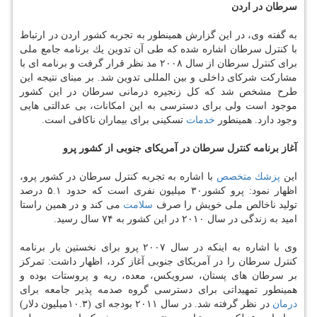
سرطان در اردن
به گفته وی، در این گزارش همینطور به تجربه كشور اردن در ارتباط
با كنترل سرطان اشاره شده كه طی آن تدوین یك برنامه جامع ملی
برای كنترل سرطان از سال ۲۰۰۸ مد نظر قرار گرفت و برنامه ای با
مشاركت شركای داخلی و بین المللی تدوین شد. بر مبنای نتیجه این
طرح مشخص شد كه كل زنجیره درمانی سرطان در این كشور
موجود است ولی برای دسترسی به این امكانات، بی عدالتی هایی
وجود دارد. همینطور
خدمات
تسكینی برای بیماران ناكافی است.
آغاز برنامه كنترل سرطان در آمریكای جنوبی از كشور پرو
این
پزشك
متخصص
با اشاره به تجربه كنترل سرطان در كشور پرو،
اظهار نمود: پرو كشور۳۰ میلیون نفری است كه حدود ۵.۱ درصد
تولید ناخالص ملی خویش را صرف
سلامت
می كند و در همین راستا
امید به زندگی در سال ۲۰۱۰ در این كشور به ۷۴ سال رسید.
وی با اشاره به اینكه در سال ۲۰۰۷ پرو برای نخستین بار برنامه
كنترل سرطان را در آمریكای جنوبی آغاز كرد، اظهار داشت: تمركز
بر سرطان های پستان، سرویكس، معده، ریه و پروستات بوده و
همینطور تمهیداتی برای دسترسی گروه صدمه پذیر جامعه برای
درمان
در نظر گرفته شد. در سال ۲۰۱۱ بودجه ای (۱۰.۳میلیون دلار)