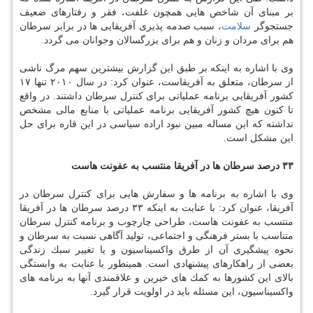
بر مبنای آن شاخص هایی همچون غلفت، فقر و رفتارهای ضعیف
جستجوگر
سلامت
، سبب صدمه پذیری آفریقایی ها در برابر سرطان
هم برای مردان و زنان و هم برای بزرگسالان وجوانان می گردد.
وی با اشاره به اینكه بر طبق این گزارش بیشترین سهم مرگ ناشی
از سرطان، متعلق به آفریقاست، عنوان كرد: در سال ۲۰۱۰ تنها ۱۷
كشور آفریقایی برنامه عملیاتی برای كنترل سرطان داشتند. در واقع
تا كنون هیچ كشور آفریقایی برنامه عملیاتی با منابع مالی مشخص
نداشته كه این مساله مبین نبود اراده سیاسی در این قاره برای حل
این مشكل است.
۳۳ درصد سرطان ها در آفریقا منتسب به عفونت هاست
وی با اشاره به برنامه ها و سفارش هایی برای كنترل سرطان در
آفریقا، عنوان كرد: با عنایت به اینكه ۳۳ درصد سرطان ها در آفریقا
منتسب به عفونت هاست، طراحی چارچوب و برنامه كنترل سرطان
متناسب با بستر فرهنگی و اجتماعی، تولید آگاهی نسبت به سرطان و
نحوه پیشگیری آن از طرق واكسیناسیون و یا تغییر سبك زندگی
بعضی از راهكارهای پیشنهادی است. همینطور با عنایت به وابستگی
بالای این كشورها به كمك های خیرین و علاقمندی آنها به برنامه های
واكسیناسیون، این مسئله باید در اولویت قرار گیرد.