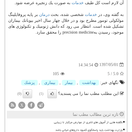
آن لازم است كل طیف
خدمات
به صورت یك زنجیره عرضه شود.
به گفته وی، در
خدمات
شخصی شده، بحث
درمان
بر پایه پروفایلینگ
مولكولی تومور مطرح بود و در خلال چهار سال اخیر بیوبانك بیماران
تشكیل شده است. انتظار می رود كه دانش ژنومیك و تكنولوژی های
موجود، رسیدن بهprecision medicine را محقق سازد.
1397/05/01
14:34:54
105
5
/
5.0
تگهای خبر:
بهداشت
,
بیمار
,
بیماری
,
پزشك
این مطلب مطب نما را می پسندید؟
(0)
(1)
X
تازه ترین مطالب مطب نما
ناگفته هایی از آمپول های لاغری از عوارض مرگبار تا زیبایی
وزارت بهداشت باید پاسخگوی کمبود داروهای حیاتی باشد