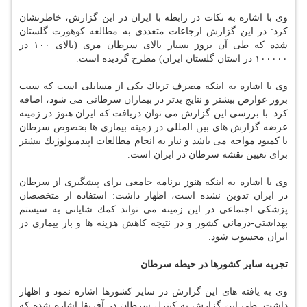
وی با اشاره به نكات در رابطه با ایران در این گزارش، خاطرنشان
كرد: در این گزارش ارجاعات متعددی به مطالعه كوهورت گلستان
شده كه طی آن بروز بسیار بالای سرطان مری (بالای ۱۰۰ در
۱۰۰۰۰۰ در استان گلستان ایران) مطرح گردیده است.
وی با اشاره به اینكه مصرف تریاك یكی از مسایلی است كه سبب
بروز عوارض بیشتر و نتایج بدتر در بیماران سرطانی می شود، اضافه
كرد: با بررسی این گزارش می توان دریافت كه ایران هنوز در زمینه
عرضه گزارش های بین المللی در زمینه بیماری ها بخصوص سرطان
با كمبود مواجه می باشد و نیاز به انجام مطالعات اپیدمیولوژیك بیشتر
برای تعیین نقشه سرطان در ایران است.
وی با اشاره به اینكه هنوز برنامه جامعی برای پیشگیری از سرطان
در ایران تدوین نشده است، اظهار داشت: استفاده از متخصصان
پزشكی اجتماعی در این زمینه می تواند كمك شایانی به سیستم
بهداشتی-درمانی كشور و در نتیجه كاهش هزینه ها و بار بیماری در
ایران محسوب شود.
تجربه سایر كشورها در حیطه سرطان
وی به یافته های این گزارش در سایر كشورها اشاره نمود و اظهار
داشت: طی این گزارش به كنترل سرطان در آفریقا اشاره شده كه