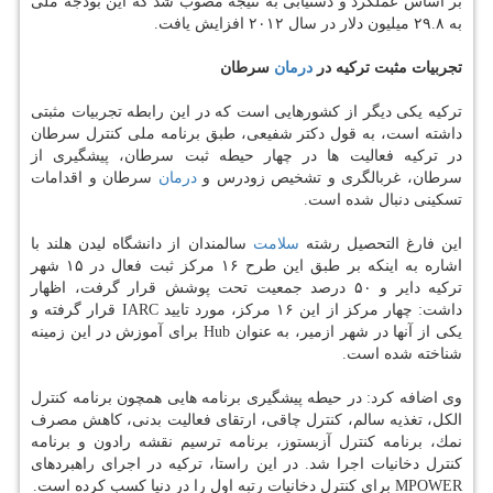
بر اساس عملكرد و دستیابی به نتیجه مصوب شد كه این بودجه ملی
به ۲۹.۸ میلیون دلار در سال ۲۰۱۲ افزایش یافت.
تجربیات مثبت تركیه در
درمان
سرطان
تركیه یكی دیگر از كشورهایی است كه در این رابطه تجربیات مثبتی
داشته است، به قول دكتر شفیعی، طبق برنامه ملی كنترل سرطان
در تركیه فعالیت ها در چهار حیطه ثبت سرطان، پیشگیری از
سرطان، غربالگری و تشخیص زودرس و
درمان
سرطان و اقدامات
تسكینی دنبال شده است.
این فارغ التحصیل رشته
سلامت
سالمندان از دانشگاه لیدن هلند با
اشاره به اینكه بر طبق این طرح ۱۶ مركز ثبت فعال در ۱۵ شهر
تركیه دایر و ۵۰ درصد جمعیت تحت پوشش قرار گرفت، اظهار
داشت: چهار مركز از این ۱۶ مركز، مورد تایید IARC قرار گرفته و
یكی از آنها در شهر ازمیر، به عنوان Hub برای آموزش در این زمینه
شناخته شده است.
وی اضافه كرد: در حیطه پیشگیری برنامه هایی همچون برنامه كنترل
الكل، تغذیه سالم، كنترل چاقی، ارتقای فعالیت بدنی، كاهش مصرف
نمك، برنامه كنترل آزبستوز، برنامه ترسیم نقشه رادون و برنامه
كنترل دخانیات اجرا شد. در این راستا، تركیه در اجرای راهبردهای
MPOWER برای كنترل دخانیات رتبه اول را در دنیا كسب كرده است.