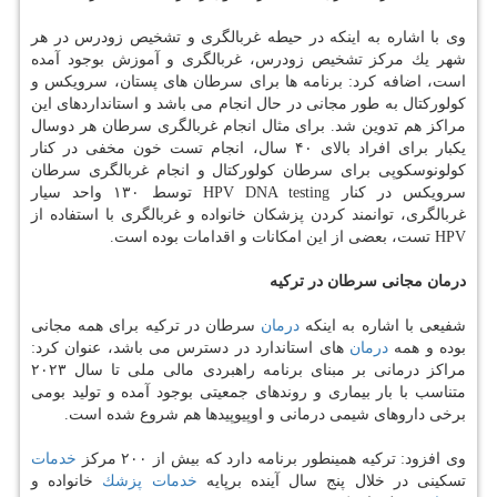
وی با اشاره به اینكه در حیطه غربالگری و تشخیص زودرس در هر
شهر یك مركز تشخیص زودرس، غربالگری و آموزش بوجود آمده
است، اضافه كرد: برنامه ها برای سرطان های پستان، سرویكس و
كولوركتال به طور مجانی در حال انجام می باشد و استانداردهای این
مراكز هم تدوین شد. برای مثال انجام غربالگری سرطان هر دوسال
یكبار برای افراد بالای ۴۰ سال، انجام تست خون مخفی در كنار
كولونوسكوپی برای سرطان كولوركتال و انجام غربالگری سرطان
سرویكس در كنار HPV DNA testing توسط ۱۳۰ واحد سیار
غربالگری، توانمند كردن پزشكان خانواده و غربالگری با استفاده از
HPV تست، بعضی از این امكانات و اقدامات بوده است.
درمان مجانی سرطان در تركیه
شفیعی با اشاره به اینكه
درمان
سرطان در تركیه برای همه مجانی
بوده و همه
درمان
های استاندارد در دسترس می باشد، عنوان كرد:
مراكز درمانی بر مبنای برنامه راهبردی مالی ملی تا سال ۲۰۲۳
متناسب با بار بیماری و روندهای جمعیتی بوجود آمده و تولید بومی
برخی داروهای شیمی درمانی و اوپیوپیدها هم شروع شده است.
وی افزود: تركیه همینطور برنامه دارد كه بیش از ۲۰۰ مركز
خدمات
تسكینی در خلال پنج سال آینده برپایه
خدمات
پزشك
خانواده و