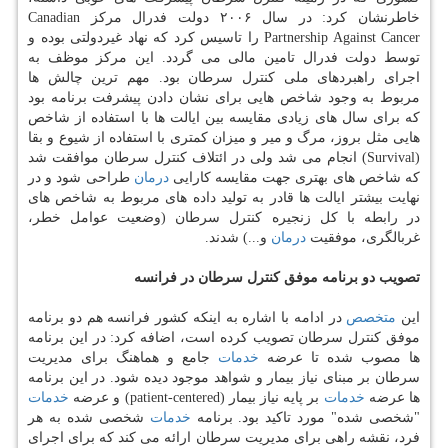
خاطرنشان كرد: در سال ۲۰۰۶ دولت فدرال مركز Canadian
Partnership Against Cancer را تاسیس كرد كه نهاد غیردولتی بوده و
توسط دولت فدرال تامین مالی می گردد. این مركز موظف به
اجرای راهبردهای ملی كنترل سرطان بود. مهم ترین چالش ها
مربوط به وجود شاخص هایی برای نشان دادن پیشرفت برنامه بود
كه برای سال های زیادی مقایسه بین ایالت ها با استفاده از شاخص
هایی مثل بروز، مرگ و میر و میزان كمتری با استفاده از شیوع و بقا
(Survival) انجام می شد ولی در ائتلاف كنترل سرطان موافقت شد
كه شاخص های بهتری جهت مقایسه كارایی
درمان
طراحی شود و در
نهایت بیشتر ایالت ها قادر به تولید داده های مربوط به شاخص های
در رابطه با كل زنجیره كنترل سرطان (وضعیت عوامل خطر،
غربالگری، موفقیت
درمان
و...) شدند.
تصویب دو برنامه موفق كنترل سرطان در فرانسه
این
متخصص
در ادامه با اشاره به اینكه كشور فرانسه هم دو برنامه
موفق كنترل سرطان تصویب كرده است، اضافه كرد: در این برنامه
ها مصوب شده تا عرضه
خدمات
جامع و هماهنگ برای مدیریت
سرطان بر مبنای نیاز بیمار و شواهد موجود دیده شود. در این برنامه
ها عرضه
خدمات
بر پایه نیاز بیمار (patient-centered) و عرضه
خدمات
"شخصی شده" مورد تاكید بود. برنامه
خدمات
شخصی شده به هر
فرد، نقشه راهی برای مدیریت سرطان ارائه می كند كه برای اجرای