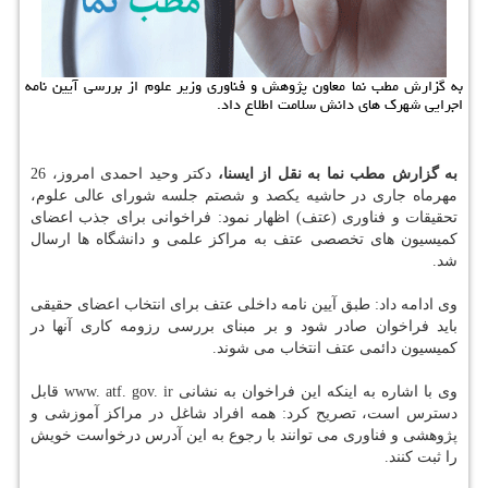
به گزارش مطب نما معاون پژوهش و فناوری وزیر علوم از بررسی آیین نامه
اجرایی شهرك های دانش سلامت اطلاع داد.
به گزارش مطب نما به نقل از ایسنا،
دكتر وحید احمدی امروز، 26
مهرماه جاری در حاشیه یكصد و شصتم جلسه شورای عالی علوم،
تحقیقات و فناوری (عتف) اظهار نمود: فراخوانی برای جذب اعضای
كمیسیون های تخصصی عتف به مراكز علمی و دانشگاه ها ارسال
شد.
وی ادامه داد: طبق آیین نامه داخلی عتف برای انتخاب اعضای حقیقی
باید فراخوان صادر شود و بر مبنای بررسی رزومه كاری آنها در
كمیسیون دائمی عتف انتخاب می شوند.
وی با اشاره به اینكه این فراخوان به نشانی www. atf. gov. ir قابل
دسترس است، تصریح كرد: همه افراد شاغل در مراكز آموزشی و
پژوهشی و فناوری می توانند با رجوع به این آدرس درخواست خویش
را ثبت كنند.