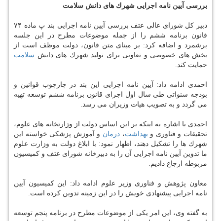
بررسی آیین نامه اجرایی شهرك های دانش سلامت
دبیر كل شورای عالی عتف بررسی آیین نامه اجرایی بند پ ماده ۷۴
قانون برنامه ششم را از جمله موضوعات مطرح در این جلسه
برشمرد و اضافه كرد: بر مبنای متن قانون، دولت موظف است از
بخش های خصوصی و تعاونی برای تولید شهرك های دانش
سلامت
حمایت كند.
احمدی ادامه داد: آیین نامه اجرایی این بند در چارچوب قوانین و
بودجه سنواتی طی سال اول اجرای قانون برنامه ششم توسعه تهیه
می گردد و به تصویب هیات وزیران می رسد.
احمدی با اشاره به اینكه بر این اساس دولت از وزارتخانه های علوم،
تحقیقات و فناوری و
بهداشت
،
درمان
و آموزش پزشكی خواسته این
شهرك ها را تشكیل دهند، اظهار نمود: با ابلاغ دولت به وزارت علوم
ما تدوین آیین نامه اجرایی آن را به دبیرخانه شورای عتف و كمیسیون
مربوطه ارجاع دادیم.
معاون پژوهش و فناوری وزیر علوم ادامه داد: این كمیسیون آیین
نامه اجرایی پیشنهادی خویش را در این زمینه تدوین كرده است.
به گفته وی، این امر یكی از موضوعات مطرح در برنامه پنجم توسعه