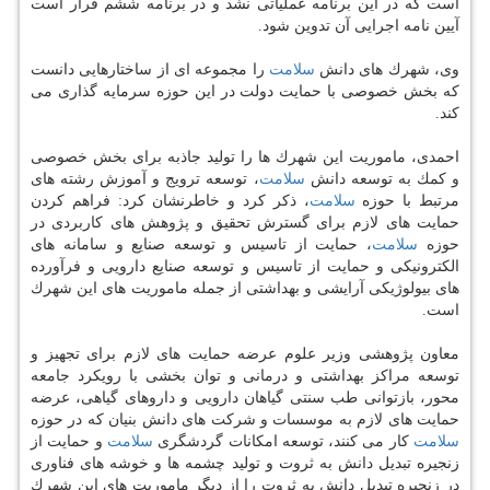
است كه در این برنامه عملیاتی نشد و در برنامه ششم قرار است
آیین نامه اجرایی آن تدوین شود.
وی، شهرك های دانش
سلامت
را مجموعه ای از ساختارهایی دانست
كه بخش خصوصی با حمایت دولت در این حوزه سرمایه گذاری می
كند.
احمدی، ماموریت این شهرك ها را تولید جاذبه برای بخش خصوصی
و كمك به توسعه دانش
سلامت
، توسعه ترویج و آموزش رشته های
مرتبط با حوزه
سلامت
، ذكر كرد و خاطرنشان كرد: فراهم كردن
حمایت های لازم برای گسترش تحقیق و پژوهش های كاربردی در
حوزه
سلامت
، حمایت از تاسیس و توسعه صنایع و سامانه های
الكترونیكی و حمایت از تاسیس و توسعه صنایع دارویی و فرآورده
های بیولوژیكی آرایشی و بهداشتی از جمله ماموریت های این شهرك
است.
معاون پژوهشی وزیر علوم عرضه حمایت های لازم برای تجهیز و
توسعه مراكز بهداشتی و درمانی و توان بخشی با رویكرد جامعه
محور، بازتوانی طب سنتی گیاهان دارویی و داروهای گیاهی، عرضه
حمایت های لازم به موسسات و شركت های دانش بنیان كه در حوزه
سلامت
كار می كنند، توسعه امكانات گردشگری
سلامت
و حمایت از
زنجیره تبدیل دانش به ثروت و تولید چشمه ها و خوشه های فناوری
در زنجیره تبدیل دانش به ثروت را از دیگر ماموریت های این شهرك