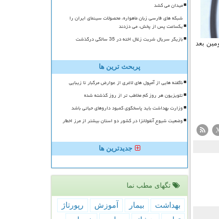
میدان می کشد
شبکه های فارسی زبان ماهواره، محصولات سینمای ایران را
یکساعت پس از پخش، می دزدند
بازیگر سریال شربت زغال اخته در 35 سالگی درگذشت
مسمومین بعد
پربحث ترین ها
ناگفته هایی از آمپول های لاغری از عوارض مرگبار تا زیبایی
تلویزیون هر روز کم مخاطب تر از روز گذشته شده
وزارت بهداشت باید پاسخگوی کمبود داروهای حیاتی باشد
وضعیت شیوع آنفولانزا در کشور دو استان بیشتر از مرز اخطار
جدیدترین ها
تگهای مطب نما
بهداشت
بیمار
آموزش
رپورتاژ