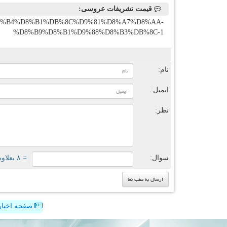
قیمت تشریفات عروسی:
%AA%D8%B4%D8%B1%DB%8C%D9%81%D8%A7%D8%AA-
%D8%B9%D8%B1%D9%88%D8%B3%DB%8C-1
ن
نام:
ایمیل:
نظر:
سوال:
= ۸ بعلاوه ۵
صفحه اخبار