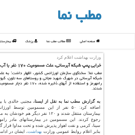
مطب نما
صفحه اصلی
مطالب مطب نما
پزشک
بیمارستا
وزارت بهداشت اعلام كرد
خرابی پمپ شبكه آبرسانی، علت مسمومیت ۱۷۰ نفر با آب آلوده در رامهرمز
مطب نما: سخنگوی سازمان اورژانس كشور، اظهار داشت: به عل
شبكه آبرسانی در شهرك شهید مجانی و روستاهای سه تلون، كبو
رامهرمز و استفاده از آبهای ذخیره شده، ۱۷۰
شدند.
به گزارش مطب نما به نقل از ایسنا،
مجتبی خالدی با بی
بیمارستان منتقل شدند و ۱۲۰ نفر دیگر هم خودش
رجوع كردند. این مسمومین در بیمارستانهای مادر رامهر
سینا، كرمی و نفت اهواز پذیرش شده و تحت مداوا قرار گر
بنابر اعلام روابط عمومی وزارت
بهداشت
، ایشان در ادام