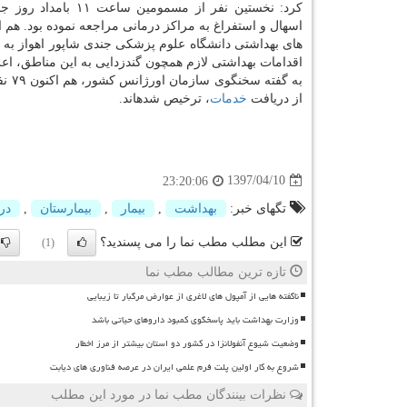
كرد: نخستین نفر از مسمومین ساعت 
اسهال و استفراغ به مراكز درمانی مراجعه نموده بود. هم ا
های بهداشتی دانشگاه علوم پزشكی جندی شاپور اهواز به م
اقدامات بهداشتی لازم همچون گندزدایی به این مناطق، اعز
به گ
از دریافت
خدمات
، ترخیص شدهاند.
1397/04/10
23:20:06
تگهای خبر:
بهداشت
,
بیمار
,
بیمارستان
,
در
این مطلب مطب نما را می پسندید؟
(1)
تازه ترین مطالب مطب نما
ناگفته هایی از آمپول های لاغری از عوارض مرگبار تا زیبایی
وزارت بهداشت باید پاسخگوی کمبود داروهای حیاتی باشد
وضعیت شیوع آنفولانزا در کشور دو استان بیشتر از مرز اخطار
شروع به کار اولین پلت فرم علمی ایران در عرصه فناوری های دیابت
نظرات بینندگان مطب نما در مورد این مطلب