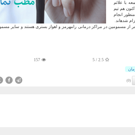
۱۱ بامداد روز جمعه با علائم
كنون هم تیم
نظور انجام
ام شدهاند.
فته سخنگوی سازمان اورژانس كشور، هم اكنون ۷۹ نفر از مسمومین در مراكز درمانی رامهرمز و اهواز بستری هستند و سایر 
157
5
/
2.5
مان
X
(0)