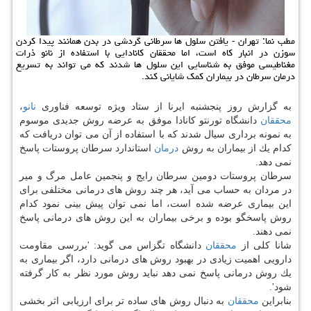
مطب نما: تهران - یافتن سلول ها سرطانی گردشی در بدن همانند پیدا كردن
سوزن در انبار كاه است، اما محققان كانادایی با استفاده از نانو ذرات
مغناطیسی موفق به شناسایی این سلول ها شدند كه می تواند به تسریع
درمان سرطان در بیماران كمك شایانی كند.
به گزارش روز پنجشنبه ایرنا از ستاد ویژه توسعه فناوری
نانو
،
محققان
دانشگاه تورنتو كانادا موفق به عرضه روش جدیدی موسوم
به نمونه برداری سیال شدند كه با استفاده از آن می توان دریافت كه
كدام یك از بیماران به روش
درمان
استاندارد سرطان پروستات پاسخ
نمی دهد.
سرطان پروستات دومین سرطان رایج و پنجمین عامل مرگ و میر
در مردان به حساب می آید، هر چند روش های درمانی مختلفی برای
این بیماری عرضه شده است، اما نمی توان پیش بینی نمود كدام
روش پاسخگو بوده و برخی بیماران به این روش های درمانی پاسخ
نمی دهند.
شانا كلی از
محققان
دانشگاه تگزاس می گوید: 'بررسی مقاومت
دارویی اهمیت زیادی در بهبود روش های درمانی دارد، اگر بیماری به
یك روش درمانی پاسخ نمی دهد نباید روش مورد نظر به كار گرفته
شود'.
بنابراین
محققان
به دنبال روش های ساده تر برای ارزیابی اثر بخشی