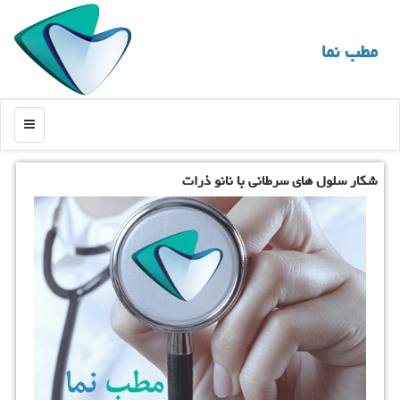
مطب نما
منو
شكار سلول های سرطانی با نانو ذرات