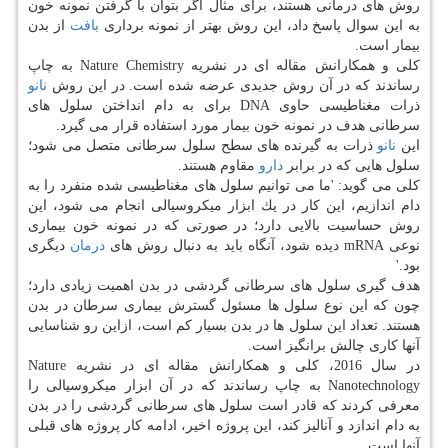
روش های درمانی هستند، برای مثال اگر بتوان با گرفتن نمونه خون
به این سوال پاسخ داد، این روش بهتر از نمونه برداری
بافت
از بدن
بیمار است.
كلی و همكارانش مقاله ای در نشریه Nature Chemistry به چاپ
رساندند كه در آن روش جدیدی عرضه شده است. در این روش
نانو
ذرات مغناطیسی حاوی DNA برای به دام انداختن سلول های
سرطانی هدف در نمونه خون بیمار مورد استفاده قرار می گیرد.
این
نانو
ذرات به گیرنده های سطح سلول سرطانی متصل می شود؛
سلول هایی كه در برابر
دارو
مقاوم هستند.
كلی می گوید: 'ما می توانیم سلول های مغناطیسی شده منفرد را به
دام اندازیم، این كار در یك ابزار میكروسیالی انجام می شود، این
روش حساسیت بالایی دارد؛ در صورتی كه در نمونه خون بیماری
نوعی mRNA دیده شود، آنگاه باید به دنبال روش های
درمان
دیگری
بود.'
هدف گیری سلول های سرطانی گردشی در بدن اهمیت زیادی دارد؛
چون كه این نوع سلول ها مسئول گسترش بیماری سرطان در بدن
هستند. تعداد این سلول ها در بدن بسیار كم است، ازاین رو شناسایی
آنها كاری چالش برانگیز است.
در سال 2016، كلی و همكارانش مقاله ای در نشریه Nature
Nanotechnology به چاپ رساندند كه در آن ابزار میكروسیالی را
معرفی كردند كه قادر است سلول های سرطانی گردشی را در بدن
به دام اندازد و آنالیز كند، این پروژه اخیر، ادامه كار پروژه های قبلی
آنها است.