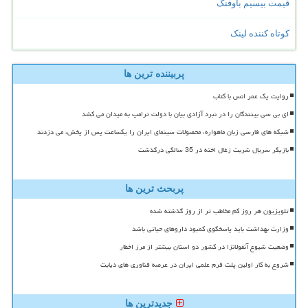
قیمت بیسیم باوفنگ
کوتاه کننده لینک
پربیننده ترین ها
روایت یک عمر انس با کتاب
ای بی سی بینندگان را در نبرد آزادی بیان با دولت ترامپ به میدان می کشد
شبکه های فارسی زبان ماهواره، محصولات سینمای ایران را یکساعت پس از پخش، می دزدند
بازیگر سریال شربت زغال اخته در 35 سالگی درگذشت
پربحث ترین ها
تلویزیون هر روز کم مخاطب تر از روز گذشته شده
وزارت بهداشت باید پاسخگوی کمبود داروهای حیاتی باشد
وضعیت شیوع آنفولانزا در کشور دو استان بیشتر از مرز اخطار
شروع به کار اولین پلت فرم علمی ایران در عرصه فناوری های دیابت
جدیدترین ها