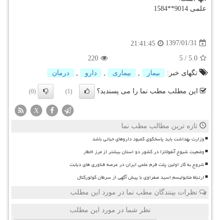
علمی 9014**1584
1397/01/31
21:41:45
220
5
/
5.0
تگهای خبر:
بیمار
,
بیماری
,
دارو
,
درمان
این مطلب مطب نما را می پسندید؟
(0)
(1)
X
تازه ترین مطالب مطب نما
وزارت بهداشت باید پاسخگوی کمبود داروهای حیاتی باشد
وضعیت شیوع آنفولانزا در کشور دو استان بیشتر از مرز اخطار
شروع به کار اولین پلت فرم علمی ایران در عرصه فناوری های دیابت
ارتباط متابولیسم اسید صفراوی با پیش آگهی از سرطان کولورکتال
نظرات بینندگان مطب نما در مورد این مطلب
نظر شما در مورد این مطلب