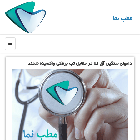
مطب نما
منو
دامهای سنگین آق قلا در مقابل تب برفكی واكسینه شدند