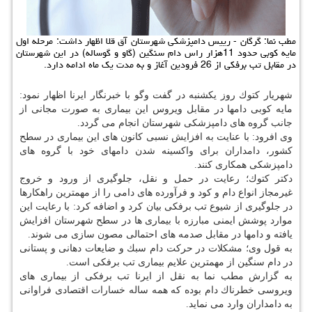
مطب نما: گرگان - رییس دامپزشكی شهرستان آق قلا اظهار داشت: مرحله اول
مایه كوبی حدود 11هزار راس دام سنگین (گاو و گوساله) در این شهرستان
در مقابل تب برفكی از 26 فرودین آغاز و به مدت یك ماه ادامه دارد.
شهریار كتوك روز یكشنبه در گفت وگو با خبرنگار ایرنا اظهار نمود:
مایه كوبی دامها در مقابل ویروس این بیماری به صورت مجانی از
جانب گروه های دامپزشكی شهرستان انجام می گردد.
وی افرود: با عنایت به افزایش نسبی كانون های این بیماری در سطح
كشور، دامداران برای واكسینه شدن دامهای خود با گروه های
دامپزشكی همكاری كنند.
دكتر كتوك؛ رعایت در حمل و نقل، جلوگیری از ورود و خروج
غیرمجاز انواع دام و كود و فرآورده های دامی را از مهمترین راهكارها
در جلوگیری از شیوع تب برفكی بیان كرد و اضافه كرد: با رعایت این
موارد پوشش ایمنی مبارزه با بیماری ها در سطح شهرستان افزایش
یافته و دامها در مقابل صدمه های احتمالی مصون سازی می شوند.
به قول وی؛ مشكلات در حركت دام سبك و ضایعات دهانی و پستانی
در دام سنگین از مهمترین علایم بیماری تب برفكی است.
به گزارش مطب نما به نقل از ایرنا تب برفكی از بیماری های
ویروسی خطرناك دام بوده كه همه ساله خسارات اقتصادی فراوانی
به دامداران وارد می نماید.