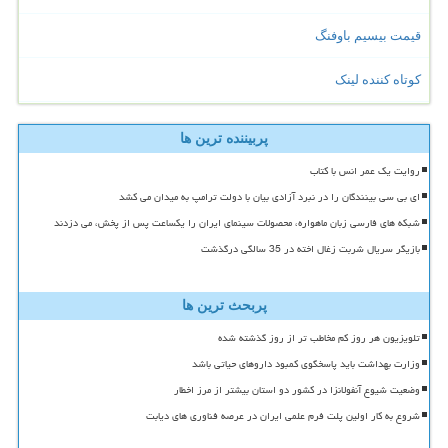
قیمت بیسیم باوفنگ
کوتاه کننده لینک
پربیننده ترین ها
روایت یک عمر انس با کتاب
ای بی سی بینندگان را در نبرد آزادی بیان با دولت ترامپ به میدان می کشد
شبکه های فارسی زبان ماهواره، محصولات سینمای ایران را یکساعت پس از پخش، می دزدند
بازیگر سریال شربت زغال اخته در 35 سالگی درگذشت
پربحث ترین ها
تلویزیون هر روز کم مخاطب تر از روز گذشته شده
وزارت بهداشت باید پاسخگوی کمبود داروهای حیاتی باشد
وضعیت شیوع آنفولانزا در کشور دو استان بیشتر از مرز اخطار
شروع به کار اولین پلت فرم علمی ایران در عرصه فناوری های دیابت