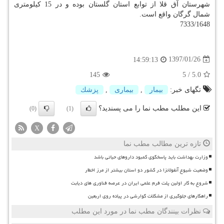
شهرستان آق قلا از توابع استان گلستان بوده و در 15 كیلومتری
شمال گرگان واقع است.
7333/1648
1397/01/26
14:59:13
145
5
/
5.0
تگهای خبر:
بیمار
,
بیماری
,
پزشك
این مطلب مطب نما را می پسندید؟
(0)
(1)
X
تازه ترین مطالب مطب نما
وزارت بهداشت باید پاسخگوی کمبود داروهای حیاتی باشد
وضعیت شیوع آنفولانزا در کشور دو استان بیشتر از مرز اخطار
شروع به کار اولین پلت فرم علمی ایران در عرصه فناوری های دیابت
راهکارهای جلوگیری از مشکلات گوارشی در پیاده روی اربعین
نظرات بینندگان مطب نما در مورد این مطلب