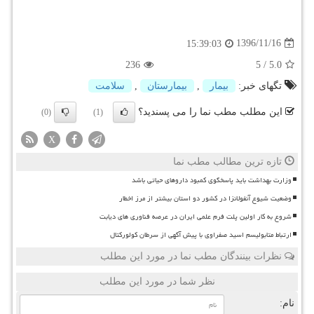
1396/11/16
15:39:03
236
5
/
5.0
تگهای خبر:
بیمار
,
بیمارستان
,
سلامت
این مطلب مطب نما را می پسندید؟
(0)
(1)
X
تازه ترین مطالب مطب نما
وزارت بهداشت باید پاسخگوی کمبود داروهای حیاتی باشد
وضعیت شیوع آنفولانزا در کشور دو استان بیشتر از مرز اخطار
شروع به کار اولین پلت فرم علمی ایران در عرصه فناوری های دیابت
ارتباط متابولیسم اسید صفراوی با پیش آگهی از سرطان کولورکتال
نظرات بینندگان مطب نما در مورد این مطلب
نظر شما در مورد این مطلب
نام: