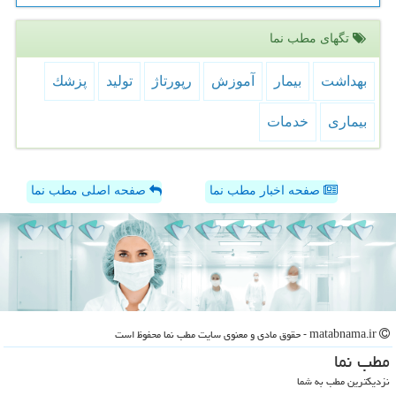
تگهای مطب نما
بهداشت
بیمار
آموزش
رپورتاژ
تولید
پزشك
بیماری
خدمات
صفحه اخبار مطب نما
صفحه اصلی مطب نما
matabnama.ir - حقوق مادی و معنوی سایت مطب نما محفوظ است
مطب نما
نزدیکترین مطب به شما