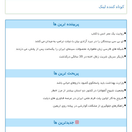
کوتاه کننده لینک
پربیننده ترین ها
روایت یک عمر انس با کتاب
ای بی سی بینندگان را در نبرد آزادی بیان با دولت ترامپ به میدان می کشد
شبکه های فارسی زبان ماهواره، محصولات سینمای ایران را یکساعت پس از پخش، می دزدند
بازیگر سریال شربت زغال اخته در 35 سالگی درگذشت
پربحث ترین ها
وزارت بهداشت باید پاسخگوی کمبود داروهای حیاتی باشد
وضعیت شیوع آنفولانزا در کشور دو استان بیشتر از مرز اخطار
شروع به کار اولین پلت فرم علمی ایران در عرصه فناوری های دیابت
راهکارهای جلوگیری از مشکلات گوارشی در پیاده روی اربعین
جدیدترین ها