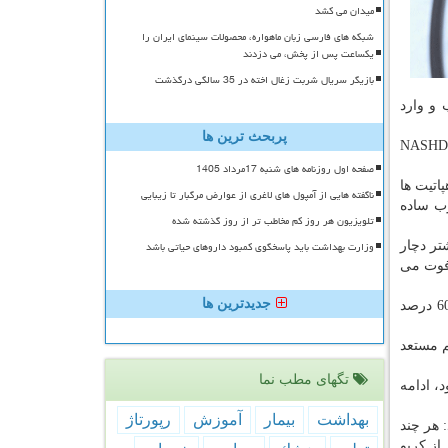
میدان می کشد
شبکه های فارسی زبان ماهواره، محصولات سینمای ایران را
یکساعت پس از پخش، می دزدند
بازیگر سریال شربت زغال اخته در 35 سالگی درگذشت
 و وارد
پربحث ترین ها
روی می دهد مرحله فیبروز كبدی یا سفت شدن 25 درصد از سلول های ملتهب NASHD
صفحه اول روزنامه های شنبه 17مرداد 1405
اتیت ها
ناگفته هایی از آمپول های لاغری از عوارض مرگبار تا زیبایی
چرب ساده
تلویزیون هر روز کم مخاطب تر از روز گذشته شده
وزارت بهداشت باید پاسخگوی کمبود داروهای حیاتی باشد
تر دچار
 فوت می
جدیدترین ها
وی به بیماری های ناشی از مبتلا شدن به كبد چرب هم اشاره و اظهار نمود: قریب 40 درصد مبتلایان به كبد چرب، دچار بیماری دیابت و 60 درصد
م مستعد
تگهای مطب نما
، ادامه
بهداشت
بیمار
آموزش
رپورتاژ
 هر چند
 سرشار از كربو