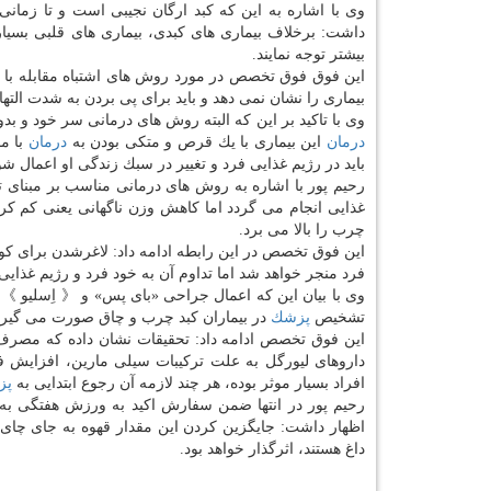
داشت: برخلاف بیماری های كبدی، بیماری های قلبی بسیار 
بیشتر توجه نمایند.
این فوق فوق تخصص در مورد روش های اشتباه مقابله با ای
بیماری را نشان نمی دهد و باید برای پی بردن به شدت التها
وی با تاكید بر این كه البته روش های درمانی سر خود و 
درمان
این بیماری با یك قرص و متكی بودن به
درمان
با م
باید در رژیم غذایی فرد و تغییر در سبك زندگی او اعمال شو
رحیم پور با اشاره به روش های درمانی مناسب بر مبنا
غذایی انجام می گردد اما كاهش وزن ناگهانی یعنی كم كر
چرب را بالا می برد.
فرد منجر خواهد شد اما تداوم آن به خود فرد و رژیم غذایی 
وی با بیان این كه اعمال جراحی «بای پس» و 《 اِسلیو 》 ا
تشخیص
پزشك
در بیماران كبد چرب و چاق صورت می گیرد
داروهای لیورگل به علت تركیبات سیلی مارین، افزایش فیب
افراد بسیار موثر بوده، هر چند لازمه آن رجوع ابتدایی به
پز
اظهار داشت: جایگزین كردن این مقدار قهوه به جای چ
داغ هستند، اثرگذار خواهد بود.