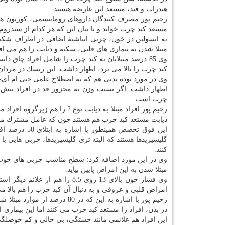
هیدرات و قند، مستعد این عارضه هستند.
رحیم پور مصرف كنندگان داروهای روماتیسمی، كورتون ها 
مستعد كبد چرب خواند و با بیان این كه هر كدام از سندروم
به انسولین در خون، چربی انباشتهٔ اضافی در اطراف شك
مبتلا شدن به بیماری های قلبی، سكته و دیابت را هم می افز
وی 85 درصد مبتلایان به كبد چرب را شامل افراد چاق
كبد چرب را بالا می برد، اظهار داشت: این ریسك در مردان با دور كمر بیش از 102 و زنان با د
وی در مورد توده بدنی هم كه به اصطلاح علمی «بی.ام.آی» 
چرب است.
دیابت مستعد كبد چرب هم هستند چون كه عامل مشترك مقاو
این فوق تخصص 
گلیسیریدها هستند كه البته تری گلیسیریدها، چربی هایی ب
كنند.
مبتلا شدن به این امراض پایین بیاید.
وی فشار خون بالای 13 روی 8.5 
امراض قلبی و عروقی و به دنبال آن كبد چرب را هم بالا می
رحیم پور با اشاره به این كه 
این افراد هم علائمی مانند خستگی، بی حالی و كم حوصل