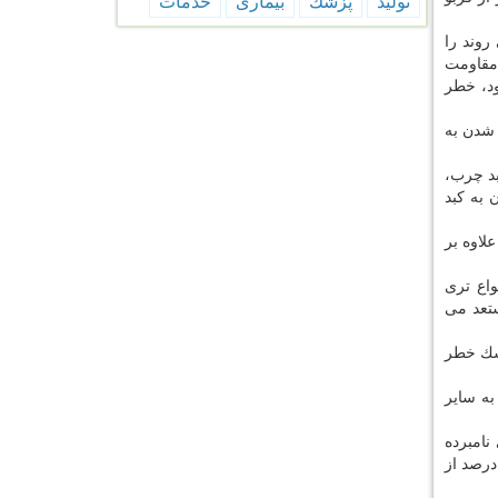
تولید
پزشك
بیماری
خدمات
روند را
 مقاومت
ود، خطر
 شدن به
بد چرب،
اشد، زنگ خطر مبتلا شدن به كبد
ر افراد مبتلا به دیابت نوع 2 را هم زیرگروه افراد مستعد كبد چرب عنوان نمود و اظهار داشت: افراد با قند خون ناشتای 100 تا 120 علاوه بر
 انواع تری
ستعد می
در زنان بیش از 50 درصد باشد تا ریسك خطر
ن به سایر
ی نامبرده
فراد را مستعد كبد چرب می كنند اما این بیماری اغلب مواقع بدون هیچ علامت و نشانه ای در بدن بروز می كند هر چند كه در 30 درصد از