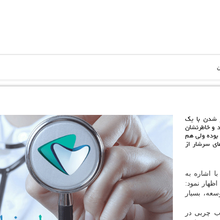
ن
 شدن با یك
د و خاطرنشان
ه، سن شیوع كبد چرب بین 40 تا 50 سال بوده ولی هم
های سرشار از
ا اشاره به
رب، اظهار نمود:
عه، بسیار
ب چربی در