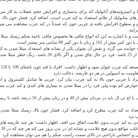
و استروئیدهای آنابولیك كه برای بدنسازی و افزایش حجم عضلات به كار می 
 های متابولیك از علائم استعداد به كبد چرب است، اضافه كرد: فشار خون بالا،
م و سطوح افزایش یافته ی چربی خون كه عمدتاً در كبد چرب مشاهده می ش
ایند.
 دانست و با اشاره به این كه انواع چاقی ها بخصوص چاقی ناحیه شكم ریسك مبتلا
ور كمر 88 سانتی متر بیشتر است.
خوانده می گردد و نقش آن بعنوان یكی از نشانه های استعداد مبتلا شدن به ك
اظهار داشت: اگر نسبت وزن به مجزور قد در افراد بیش از 25 باشد، فرد در حال چاق شدن و اگر بالای 28 ب
رحیم پو
مت به انسولین در هر دو عارضه، دخالت دارد.
همینطور با اشاره به ابتلای 50 درصد افراد با چربی خون بالا به كبد چرب، بیان كرد: چربی ها شامل كلسترول و
ا عوارض كم بوده ولی فرد را در مبتلا شدن به بیماری های كبدی و كبد چرب م
وی در این مورد اضافه كرد: سطح مناسب چربی های خوب یا اچ.تی.ال باید در مردان بیش از 40 و 
را هم از علائم دیگر استعداد به كبد چرب مطرح كرد و اضافه كرد: فشار خون بالا، ریسك مبتلا شد
 برد.
در 80 درصد از موارد مبتلا شدن به كبد چرب بدون علامت اتفاق می افتد، اظهار داشت: هر چند عارضه ها
در بدن، ا
گی و احساس ناراحتی در بالای سمت راست شكم را هم می توان مشاهده كرد.