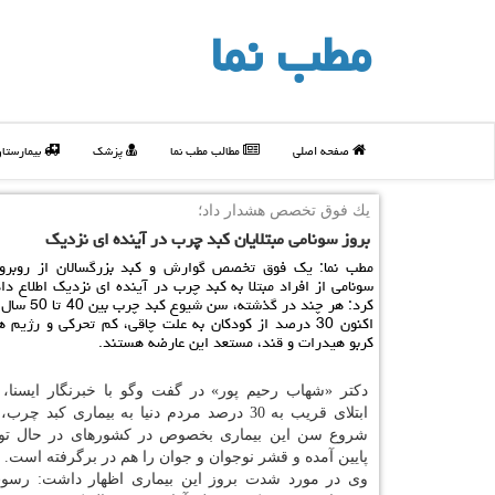
مطب نما
صفحه اصلی
مطالب مطب نما
پزشک
بیمارستا
یك فوق تخصص هشدار داد؛
بروز سونامی مبتلایان كبد چرب در آینده ای نزدیك
مطب نما: یك فوق تخصص گوارش و كبد بزرگسالان از روبرو
سونامی از افراد مبتلا به كبد چرب در آینده ای نزدیك اطلاع دا
كرد: هر چند در گذشت
اكنون 30 درصد از كودكان به علت چاقی، كم تحركی و رژیم 
كربو هیدرات و قند، مستعد این عارضه هستند.
دكتر «شهاب رحیم پور» در گفت وگو با خبرنگار ایسنا، ب
ابتلای قریب به 30 درصد مردم دنیا به بیماری كبد چ
شروع سن این بیماری بخصوص در كشورهای در حال توس
پایین آمده و قشر نوجوان و جوان را هم در برگرفته است.
وی در مورد شدت بروز این بیماری اظهار داشت: رسو