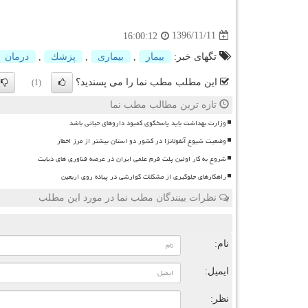
1396/11/11
16:00:12
تگهای خبر:
بیمار
,
بیماری
,
پزشك
,
درمان
این مطلب مطب نما را می پسندید؟
(1)
تازه ترین مطالب مطب نما
وزارت بهداشت باید پاسخگوی کمبود داروهای حیاتی باشد
وضعیت شیوع آنفولانزا در کشور دو استان بیشتر از مرز اخطار
شروع به کار اولین پلت فرم علمی ایران در عرصه فناوری های دیابت
راهکارهای جلوگیری از مشکلات گوارشی در پیاده روی اربعین
نظرات بینندگان مطب نما در مورد این مطلب
ن
نام:
ایمیل:
نظر: