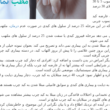
بیش از 5 درصد كبد مرحله آغازین و نرمال كبد چرب، رسوب 5 تا 30
درصد چربی در كبد سطح متوسط تا شدید این بیماری و بالای 30 درصد
 عارضه كبد
 رسوب چربی
درمان
، ملتهب
 مبتلا شدن به این بیماری نمی داند و تصریح می كند: بعنوان نمونه خیلی از هپ
ی شوند بنابراین بروز چنین علائمی را تا پیش از بروز التهاب كبد، در دسته بیماری كبد 
، چربی گرفته است.
گر امراض در بدن دانست و اضافه كرد: افرادی كه دچار كبد چرب هستند، بیش
 شرایطی است كه بیشتر آنها نه از عارضه كبد چرب بلكه از دیگر بیماری ها
وز بیماری های سیستماتیك، موضعی نگران كننده است.
 به دیابت و بیماری های كبدی و سوابق فامیلی مبتلا شدن به كبد چرب هستند ه
خمدانی و اختلالات قاعدگی در زنان مبتلا به كبد چرب بیشتر مشاهده می شود
ی های كلیوی در مبتلایان به كبد چرب شایع تر است.
در آینده ای نزدیك اطلاع داد و با بیان نگرانی از این موضوع، و خاطرنشان كرد:
در گذشته، سن شیوع كبد چرب بین 40 تا 50 سال بوده ولی هم اكنون 30 درصد از كودكان به علت چاقی، كم تحركی و رژیم های