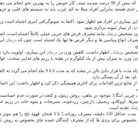
وی با اشاره به این كه كبد ارگان نجیبی است و تا زمانی كه بیش از 90 درصد صدمه نبیند، كار خویش را به بهترین نحو انجا
جدی هستند بنابراین افراد مبتلا به كبد چرب باید به سیستم های قلبی و عر
ن بیماری در افراد هم اظهار نمود: اكتفا به سونوگرافی امری اشتباه است ز
ب، از بیمار نمونه برداری شود.
بدون تشخیص
پزشك
مانند مصرف قرص های چربی عملی كاملاً اشتباه است، اضا
صرف انواع ویتامین ها و دیگر قرص ها تنها یك اشتباه است چون كه
درمان
این
د.
ی تشخیص
پزشك
، اظهار داشت: كاهش وزن در
درمان
این بیماری، اولویت دارد و 
دن وزن به میزان بیش از یك كیلوگرم در هفته با رژیم های غذایی سخت، عو
این فوق تخصص در این رابطه ادامه داد: لاغرشدن برای كوتاه مدت با قرار دادن بالن در معده كه به مدت 6 تا
او، بعد از آن بستگی دارد.
ز شایع ترین اقدامات برای لاغری همیشگی ذكر كرد و اظهار داشت: این اعمال 
.
این فوق تخصص ادامه داد: تحقیقات نشان داده كه مصرف چربی امگا 3 موجود در ماهی، روغن زیتون و كنجد در صورت عدم 
رها، آووكادو، زنجبیل، دارچین، زردچوبه، سبزیجات و میوه جات در رژیم غذ
شك
تغذیه است.
رحیم پور در انتها ضمن سفارش اكید به ورزش هفتگی به مدت حداقل 150 دقیقه، مصرف روزانه 2 تا 3 فنجان ق
ای بخصوص برای یزدی ها كه از مصرف كنندگان عمده چای بخصوص به روش نا