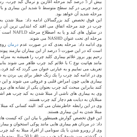
مرحله شدید آن خواهد بود.
این فوق تخصص كبد بزرگسالان ادامه داد: مبتلا شدن به
چرب در چند مرحله اتفاق می افتد كه ابتدایی ترین آن
در سلول های كبد و یا به اصطلاح مرحله NAFLD است كه در این مرحله 25 درصد از سلول های كبدی در صورت عدم
مرحله ای تحت عنوان NASHD می شوند.
وی ادامه داد: مرحله بعدی كه در صورت عدم
درمان
است كه در این صورت 5 درصد از این بیماران نیازمند پیوند كبد می شوند.
رحیم پور بروز علائم بیماری كلبد چرب را همیشه به منزله ی
مانند هپاتیت نوع C با علائم كبد چرب ظاهر م
تعریف می نماییم و به عبارتی عنوان می گردد كه كبد فرد
وی در ادامه كبد چرب را یك زنگ خطر برای پی بردن به دی
بیماری هایی چون امراض قلبی و عروقی می شوند و این در
كنند بنابراین مبحث كبد چرب بعنوان یكی از نشانه های بر
مبتلایان به دیابت هم دچار كبد چرب هستند.
وی در این رابطه خاطرنشان می كند: البته كسانی كه مبتلا
مبتلا شدن به این بیماری هستند.
این فوق تخصص گوارش همینطور با بیان این كه كیست های ت
داد: در مردان هم بیماری هایی مانند پوكی استخوان و بیمار
وی از روبرو شدن با یك سونامی از افراد مبتلا به كبد چرب 