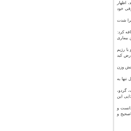
م می دهد، اظهار
وقی خود
یرا شدت
فه كرد:
 بیماری
با رژیم
ارض كبد
 9 ماه انجام می گردد به كاهش وزن
تنها به
حساسیت، گردو،
ایی این
هوه تلخ را هم موثر دانست و
صحیح و